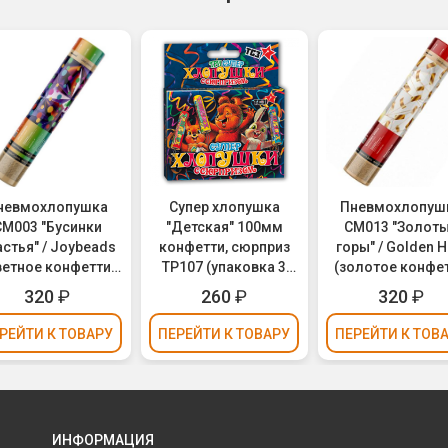
невмохлопушка
Супер хлопушка
Пневмохлопуш
003 "Бусинки
"Детская" 100мм
CM013 "Золот
астья" / Joybeads
конфетти, сюрприз
горы" / Golden Hi
ветное конфетти,
ТР107 (упаковка 3
(золотое конфет
фольга) 30см
шт.)
фольга) 30с
320
₽
260
₽
320
₽
РЕЙТИ
К ТОВАРУ
ПЕРЕЙТИ
К ТОВАРУ
ПЕРЕЙТИ
К ТОВ
ИНФОРМАЦИЯ