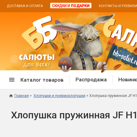
СКИДКИ И
ПОДАРКИ
ДОСТАВКА И ОПЛАТА
КОНТАКТЫ И РЕКВИЗ
Распродажа
Новинк
Каталог товаров
Главная
Хлопушки и пневмохлопушки
Хлопушка пружинная JF H1
Спецпредложение
Дневная
Хлопушка пружинная JF H1
Распродажа фейерверков
Дневные
Распродажа петард
Цветной
Распродажа бенгальских огней
Пневмох