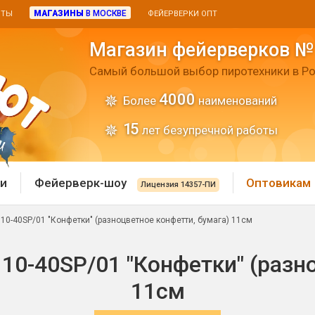
МАГАЗИНЫ
В МОСКВЕ
ИТЫ
ФЕЙЕРВЕРКИ ОПТ
Магазин фейерверков №
Самый большой выбор пиротехники в Ро
4000
Более
наименований
15
лет безупречной работы
и
Фейерверк-шоу
Оптовикам
Лицензия 14357-ПИ
10-40SP/01 "Конфетки" (разноцветное конфетти, бумага) 11см
 пиротехника
Римские свечи
10-40SP/01 "Конфетки" (разно
 батареи
Хлопушки и пневмохло
 дым
11см
лопушки
Маленькие хлопушки