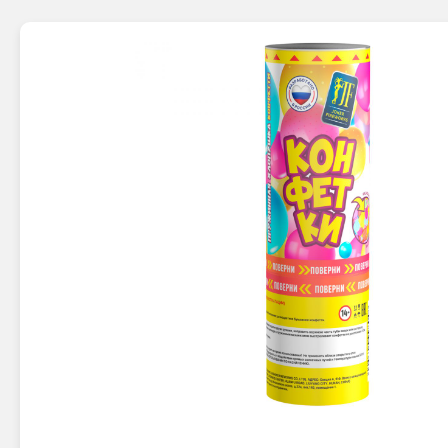
Новинки 2025/26
Петарды
Терочны
Фейерверки на свадьбу
Фитильн
Лимонки,
Фейерверк-шоу
Корсары
Батареи салютов
Цветной дым
Летающи
Хлопушки
Бабочки,
Батареи салютов
Жуки
Циркобл
Маленькие фейерверки
Средние фейерверки
Цветной 
Большие фейерверки
Супер-фейерверки
Факелы ц
Цветной
Стробос
Сигнальн