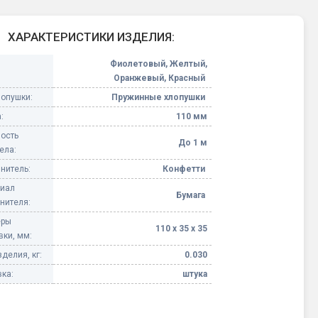
Конфетти, серпантин
ХАРАКТЕРИСТИКИ ИЗДЕЛИЯ:
Небесные фонарики
Фиолетовый, Желтый,
Оранжевый, Красный
Оборудование для
лопушки:
Пружинные хлопушки
спецэффектов
:
110 мм
ость
кие
До 1 м
ела:
Елочные гирлянды
нитель:
Конфетти
иал
Фейерверк-шоу
ные)
Бумага
нителя:
еры
110 х 35 х 35
вки, мм:
делия, кг:
0.030
ка:
штука