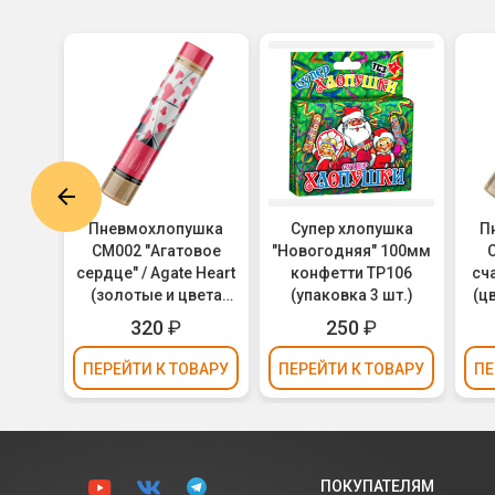
ка JF
Пневмохлопушка
Супер хлопушка
П
04
CM002 "Агатовое
"Новогодняя" 100мм
CM
е
сердце" / Agate Heart
конфетти ТР106
сч
(золотые и цвета
(упаковка 3 шт.)
(ц
е
фуксии сердца,
320
₽
250
₽
ьга)
фольга) 30см
ВАРУ
ПЕРЕЙТИ
К ТОВАРУ
ПЕРЕЙТИ
К ТОВАРУ
ПЕ
ПОКУПАТЕЛЯМ