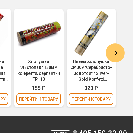
ка
Хлопушка
Пневмохлопушка
Пн
ые
"Листопад" 130мм
CM009 "Серебристо-
CM0
lls
конфетти, серпантин
Золотой" / Silver-
бум" 
ти,
ТР110
Gold Konfetti
Генд
м
(золотое и
Pa
155
₽
320
₽
серебряное
кон
конфетти, фольга)
АРУ
ПЕРЕЙТИ
К ТОВАРУ
ПЕРЕЙТИ
К ТОВАРУ
ПЕР
30см