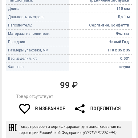
Тип хлопушки:
Пружинные хлопушки
Длина:
110 мм
Дальность выстрела:
До 1 м
Наполнитель:
Серпантин, Конфетти
Материал наполнителя:
Фольга
Праздник:
Новый Год
Размеры упаковки, мм:
110 х 35 х 35
Вес изделия, кг:
0.031
Фасовка:
штука
99
₽
Товар отсутствует
В ИЗБРАННОЕ
ПОДЕЛИТЬСЯ
Товар проверен и сертифицирован для использования на
территории Российской Федерации
(ГОСТ Р 51270–99)