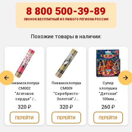
8 800 500-39-89
ЗВОНОК БЕСПЛАТНЫЙ ИЗ ЛЮБОГО РЕГИОНА
РОССИИ
Похожие товары в наличии:
а
Пневмохлопушка
Пневмохлопушка
Супер
CM002
CM009
хлопушка
"Агатовое
"Серебристо-
"Детская"
сердце" /
Золотой" /
100мм
Agate Heart
Silver-Gold
конфетти,
320
₽
320
₽
260
₽
(золотые и
Konfetti
сюрприз ТР107
цвета фуксии
(золотое и
(упаковка 3 шт.)
ПЕРЕЙТИ
ПЕРЕЙТИ
ПЕРЕЙТИ
сердца,
серебряное
фольга) 30см
конфетти,
фольга) 30см