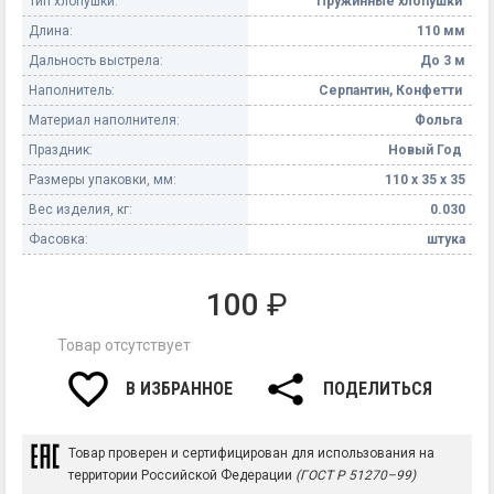
Тип хлопушки:
Пружинные хлопушки
Длина:
110 мм
Дальность выстрела:
До 3 м
Наполнитель:
Серпантин, Конфетти
Материал наполнителя:
Фольга
Праздник:
Новый Год
Размеры упаковки, мм:
110 х 35 х 35
Вес изделия, кг:
0.030
Фасовка:
штука
100
₽
Товар отсутствует
В ИЗБРАННОЕ
ПОДЕЛИТЬСЯ
Товар проверен и сертифицирован для использования на
территории Российской Федерации
(ГОСТ Р 51270–99)