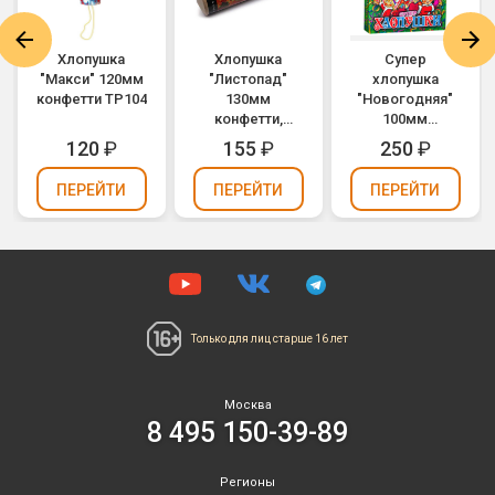
а
Хлопушка
Хлопушка
Супер
"Макси" 120мм
"Листопад"
хлопушка
конфетти ТР104
130мм
"Новогодняя"
конфетти,
100мм
серпантин
конфетти ТР106
120
₽
155
₽
250
₽
ТР110
(упаковка 3 шт.)
ПЕРЕЙТИ
ПЕРЕЙТИ
ПЕРЕЙТИ
Только для лиц
старше 16 лет
Москва
8 495 150-39-89
Регионы