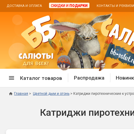
СКИДКИ И
ПОДАРКИ
ДОСТАВКА И ОПЛАТА
КОНТАКТЫ И РЕКВИЗ
Распродажа
Новинк
Каталог товаров
Главная
Цветной дым и огонь
Катриджи пиротехнические к устро
Спецпредложение
Дневная
Катриджи пиротехнич
Распродажа фейерверков
Дневные
Распродажа петард
Цветной
Распродажа бенгальских огней
Пневмох