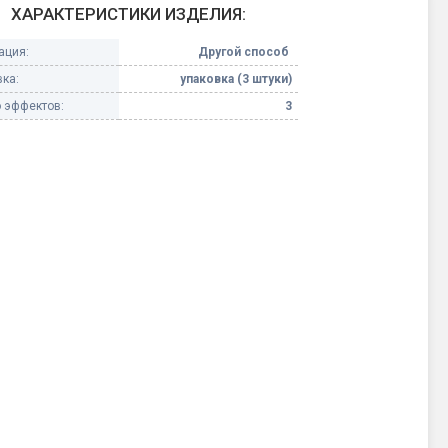
ХАРАКТЕРИСТИКИ ИЗДЕЛИЯ:
Конфетти, серпантин
ация:
Другой способ
ка:
упаковка (3 штуки)
Небесные фонарики
 эффектов:
3
Оборудование для
спецэффектов
кие
Елочные гирлянды
Фейерверк-шоу
ные)