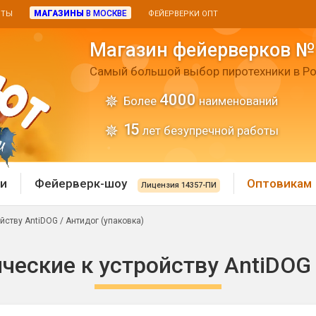
МАГАЗИНЫ
В МОСКВЕ
ИТЫ
ФЕЙЕРВЕРКИ ОПТ
Магазин фейерверков №
Самый большой выбор пиротехники в Ро
4000
Более
наименований
15
лет безупречной работы
и
Фейерверк-шоу
Оптовикам
Лицензия 14357-ПИ
йству AntiDOG / Антидог (упаковка)
 пиротехника
Римские свечи
еские к устройству AntiDOG 
 батареи
Хлопушки и пневмохло
 дым
лопушки
Маленькие хлопушки