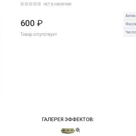
Пневмохлопушки
НЕТ В НАЛИЧИИ
Пружинные хлопушки
Актив
600
₽
е
Фасов
Бенгальские огни
ые
Число
Товар отсутствует
 гранаты
Бенгальские огни малые
Бенгальские огни большие
е и наземные
Фонтаны пиротехничес
 пчелы
Фонтаны в торт (холодные)
Фонтаны сценические (холод
ицы
Фонтаны для улицы
Вулканы
дым и огонь
Ракеты
ветного огня
ГАЛЕРЕЯ ЭФФЕКТОВ:
 дым
Фестивальные шары
копы
ая пиротехника