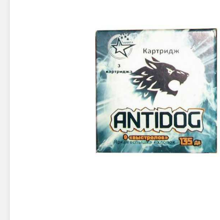
Новинки 2025/26
Петарды
Терочны
Фейерверки на свадьбу
Фитильн
Лимонки,
Фейерверк-шоу
Корсары
Батареи салютов
Цветной дым
Летающи
Хлопушки
Бабочки,
Батареи салютов
Жуки
Циркобл
Маленькие фейерверки
Средние фейерверки
Цветной 
Большие фейерверки
Супер-фейерверки
Факелы ц
Цветной
Стробос
Сигнальн