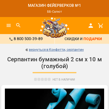
МАГАЗИН ФЕЙЕРВЕРКОВ №1
ББ-Салют
8 800 500-39-89
СКИДКИ И
ПОДАРКИ
«
вернуться в Конфетти, серпантин
Серпантин бумажный 2 см х 10 м
(голубой)
НЕТ В НАЛИЧИИ