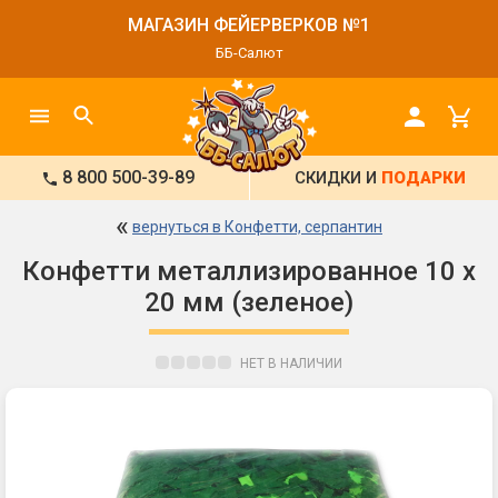
МАГАЗИН ФЕЙЕРВЕРКОВ №1
ББ-Салют
8 800 500-39-89
СКИДКИ И
ПОДАРКИ
«
вернуться в Конфетти, серпантин
Конфетти металлизированное 10 х
20 мм (зеленое)
НЕТ В НАЛИЧИИ