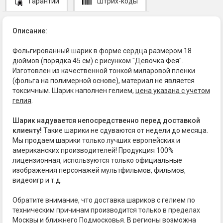
Гарантии
Штрих-коды
Описание:
Фольгированный шарик в форме сердца размером 18
дюймов (порядка 45 см) с рисунком "Девочка Фея".
Изготовлен из качественной тонкой миларовой пленки
(фольга на полимерной основе), материал не является
токсичным. Шарик наполнен гелием,
цена указана с учетом
гелия
.
Шарик надувается непосредственно перед доставкой
клиенту!
Такие шарики не сдуваются от недели до месяца.
Мы продаем шарики только лучших европейских и
американских производителей! Продукция 100%
лицензионная, используются только официальные
изображения персонажей мультфильмов, фильмов,
видеоигр и т.д.
Обратите внимание, что доставка шариков с гелием по
техническим причинам производится только в пределах
Москвы и ближнего Подмосковья. В регионы возможна