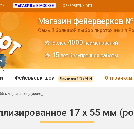
МАГАЗИНЫ
В МОСКВЕ
ИТЫ
ФЕЙЕРВЕРКИ ОПТ
Магазин фейерверков №
Самый большой выбор пиротехники в Ро
4000
Более
наименований
15
лет безупречной работы
и
Фейерверк-шоу
Оптовикам
Лицензия 14357-ПИ
55 мм (розовое (фуксия))
 пиротехника
Римские свечи
лизированное 17 х 55 мм (ро
 батареи
Хлопушки и пневмохло
 дым
лопушки
Маленькие хлопушки