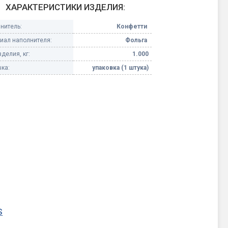
ХАРАКТЕРИСТИКИ ИЗДЕЛИЯ:
Конфетти, серпантин
нитель:
Конфетти
иал наполнителя:
Фольга
Небесные фонарики
делия, кг:
1.000
ка:
упаковка (1 штука)
Оборудование для
спецэффектов
кие
Елочные гирлянды
Фейерверк-шоу
ные)
S