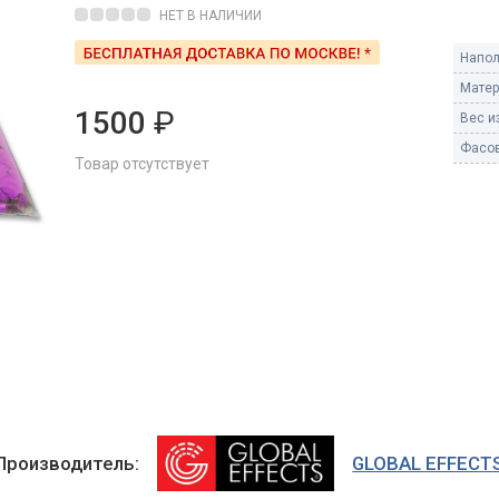
Пневмохлопушки
НЕТ В НАЛИЧИИ
Пружинные хлопушки
Напол
е
Матер
Бенгальские огни
ые
1500
₽
Вес из
 гранаты
Бенгальские огни малые
Фасов
Товар отсутствует
Бенгальские огни большие
е и наземные
Фонтаны пиротехничес
 пчелы
Фонтаны в торт (холодные)
Фонтаны сценические (холод
ицы
Фонтаны для улицы
Вулканы
дым и огонь
Ракеты
ветного огня
 дым
Производитель:
GLOBAL EFFECT
Фестивальные шары
копы
ая пиротехника