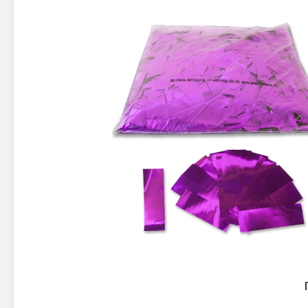
Новинки 2025/26
Петарды
Терочны
Фейерверки на свадьбу
Фитильн
Лимонки,
Фейерверк-шоу
Корсары
Батареи салютов
Цветной дым
Летающи
Хлопушки
Бабочки,
Батареи салютов
Жуки
Циркобл
Маленькие фейерверки
Средние фейерверки
Цветной 
Большие фейерверки
Супер-фейерверки
Факелы ц
Цветной
Стробос
Сигнальн