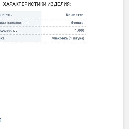
ХАРАКТЕРИСТИКИ ИЗДЕЛИЯ:
Конфетти, серпантин
нитель:
Конфетти
иал наполнителя:
Фольга
Небесные фонарики
делия, кг:
1.000
ка:
упаковка (1 штука)
Оборудование для
спецэффектов
кие
Елочные гирлянды
Фейерверк-шоу
ные)
S