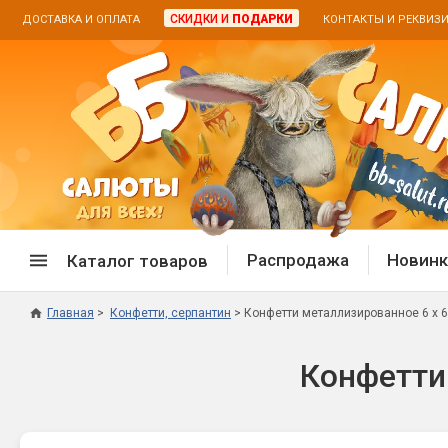
СКИДКИ И
ПОДАРКИ
ДОСТАВКА И ОПЛАТА
КОНТАКТЫ И РЕКВИЗ
Распродажа
Новинк
Каталог товаров
Главная
Конфетти, серпантин
Конфетти металлизированное 6 х 6
Спецпредложение
Дневная
Конфетти
Распродажа фейерверков
Дневные
Распродажа петард
Цветной
Распродажа бенгальских огней
Пневмох