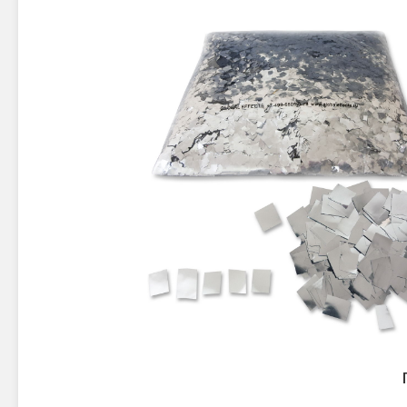
Новинки 2025/26
Петарды
Терочны
Фейерверки на свадьбу
Фитильн
Лимонки,
Фейерверк-шоу
Корсары
Батареи салютов
Цветной дым
Летающи
Хлопушки
Бабочки,
Батареи салютов
Жуки
Циркобл
Маленькие фейерверки
Средние фейерверки
Цветной 
Большие фейерверки
Супер-фейерверки
Факелы ц
Цветной
Стробос
Сигнальн