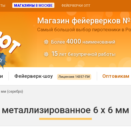
МАГАЗИНЫ
В МОСКВЕ
ИТЫ
ФЕЙЕРВЕРКИ ОПТ
Магазин фейерверков №
Самый большой выбор пиротехники в Ро
4000
Более
наименований
15
лет безупречной работы
и
Фейерверк-шоу
Оптовикам
Лицензия 14357-ПИ
 мм (серебро)
 пиротехника
Римские свечи
 металлизированное 6 х 6 мм 
 батареи
Хлопушки и пневмохло
 дым
лопушки
Маленькие хлопушки