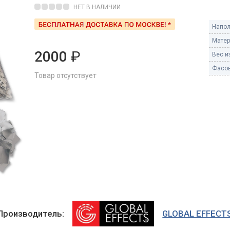
Пневмохлопушки
НЕТ В НАЛИЧИИ
Пружинные хлопушки
Напол
е
Матер
Бенгальские огни
ые
2000
₽
Вес из
 гранаты
Бенгальские огни малые
Фасов
Товар отсутствует
Бенгальские огни большие
е и наземные
Фонтаны пиротехничес
 пчелы
Фонтаны в торт (холодные)
Фонтаны сценические (холод
ицы
Фонтаны для улицы
Вулканы
дым и огонь
Ракеты
ветного огня
 дым
Производитель:
GLOBAL EFFECT
Фестивальные шары
копы
ая пиротехника