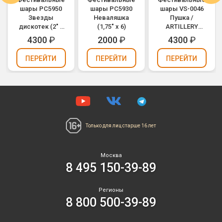
шары РС5950
шары РС5930
шары VS-0046
Звезды
Неваляшка
Пушка /
дискотек (2" х
(1,75" х 6)
ARTILLERY
6)
SHELLS (2" х 8)
4300
₽
2000
₽
4300
₽
ПЕРЕЙТИ
ПЕРЕЙТИ
ПЕРЕЙТИ
Только для лиц
старше 16 лет
Москва
8 495 150-39-89
Регионы
8 800 500-39-89