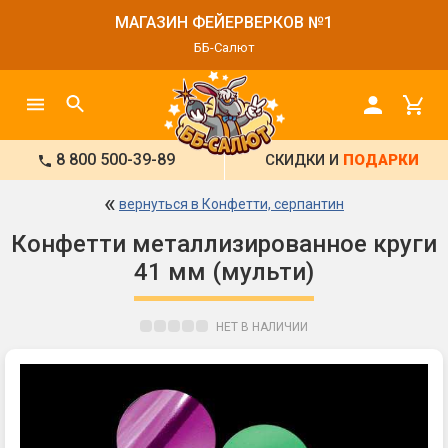
МАГАЗИН ФЕЙЕРВЕРКОВ №1
ББ-Салют
8 800 500-39-89
СКИДКИ И
ПОДАРКИ
«
вернуться в Конфетти, серпантин
Конфетти металлизированное круги
41 мм (мульти)
НЕТ В НАЛИЧИИ