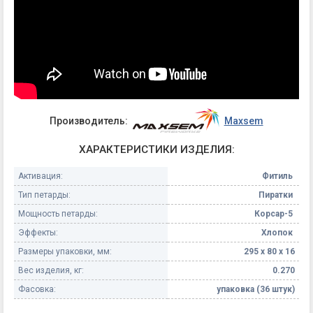
Производитель:
Maxsem
ХАРАКТЕРИСТИКИ ИЗДЕЛИЯ:
Активация:
Фитиль
Тип петарды:
Пиратки
Мощность петарды:
Корсар-5
Эффекты:
Хлопок
Размеры упаковки, мм:
295 х 80 х 16
Вес изделия, кг:
0.270
Фасовка:
упаковка (36 штук)