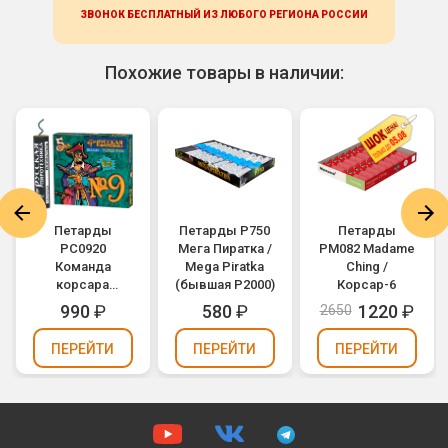
ЗВОНОК БЕСПЛАТНЫЙ ИЗ ЛЮБОГО РЕГИОНА
РОССИИ
Похожие товары в наличии:
Петарды
Петарды P750
Петарды
РС0920
Мега Пиратка /
PM082 Madame
Команда
Mega Piratka
Ching /
корсара
(бывшая P2000)
Корсар-6
Моргана 9ф /
990
₽
580
₽
1220
₽
2650
Корсар-9
фитильный
ПЕРЕЙТИ
ПЕРЕЙТИ
ПЕРЕЙТИ