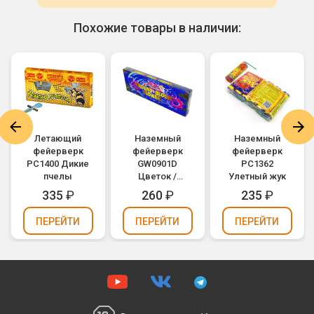
Похожие товары в наличии:
Летающий
Наземный
Наземный
фейерверк
фейерверк
фейерверк
РС1400 Дикие
GW0901D
РС1362
пчелы
Цветок /
Улетный жук
Ground bloom
335
₽
260
₽
235
₽
flower
ПЕРЕЙТИ
ПЕРЕЙТИ
ПЕРЕЙТИ