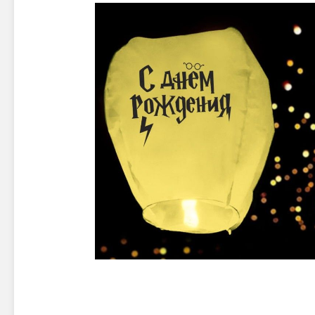
Новинки 2025/26
Петарды
Терочны
Фейерверки на свадьбу
Фитильн
Лимонки,
Фейерверк-шоу
Корсары
Батареи салютов
Цветной дым
Летающи
Хлопушки
Бабочки,
Батареи салютов
Жуки
Циркобл
Маленькие фейерверки
Средние фейерверки
Цветной 
Большие фейерверки
Супер-фейерверки
Факелы ц
Цветной
Стробос
Сигнальн