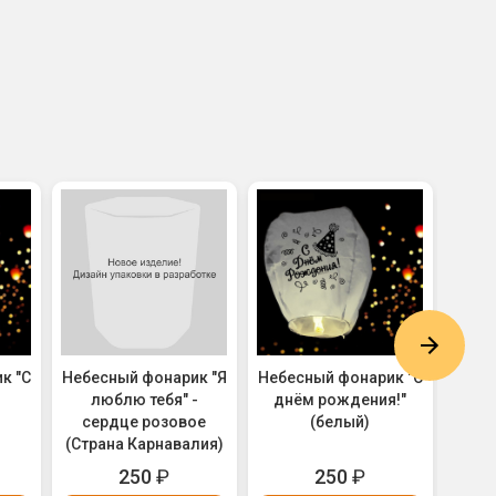
к "С
Небесный фонарик "Я
Небесный фонарик "С
Небе
)
люблю тебя" -
днём рождения!"
днём
сердце розовое
(белый)
Ноты
(Страна Карнавалия)
250
₽
250
₽