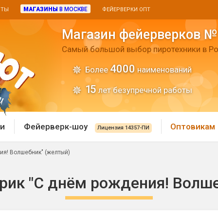
МАГАЗИНЫ
В МОСКВЕ
ИТЫ
ФЕЙЕРВЕРКИ ОПТ
Магазин фейерверков №
Самый большой выбор пиротехники в Ро
4000
Более
наименований
15
лет безупречной работы
и
Фейерверк-шоу
Оптовикам
Лицензия 14357-ПИ
ия! Волшебник" (желтый)
 пиротехника
Римские свечи
рик "С днём рождения! Волше
 батареи
Хлопушки и пневмохло
 дым
лопушки
Маленькие хлопушки