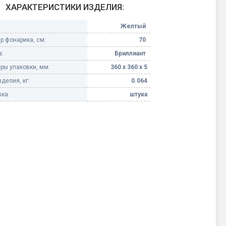
ХАРАКТЕРИСТИКИ ИЗДЕЛИЯ:
Конфетти, серпантин
Желтый
р фонарика, см:
70
Небесные фонарики
:
Бриллиант
ры упаковки, мм:
360 х 360 х 5
Оборудование для
спецэффектов
делия, кг:
0.064
ка:
штука
кие
Елочные гирлянды
Фейерверк-шоу
ные)