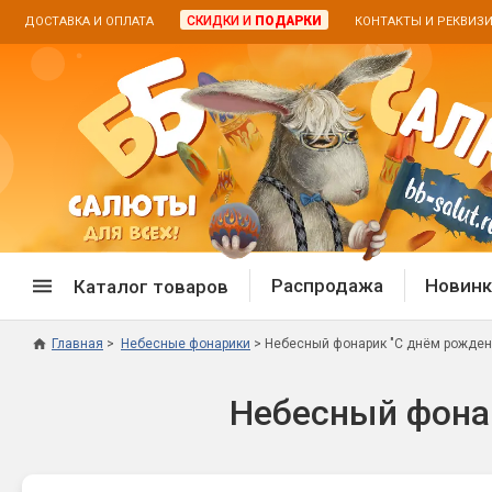
СКИДКИ И
ПОДАРКИ
ДОСТАВКА И ОПЛАТА
КОНТАКТЫ И РЕКВИЗ
Распродажа
Новинк
Каталог товаров
Главная
Небесные фонарики
Небесный фонарик "С днём рожден
Спецпредложение
Дневная
Небесный фона
Распродажа фейерверков
Дневные
Распродажа петард
Цветной
Распродажа бенгальских огней
Пневмох