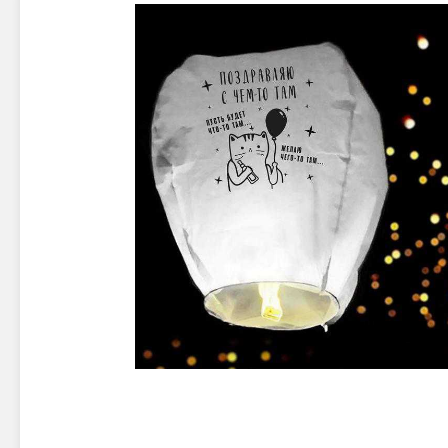
Новинки 2025/26
Петарды
Терочны
Фейерверки на свадьбу
Фитильн
Лимонки,
Фейерверк-шоу
Корсары
Батареи салютов
Цветной дым
Летающи
Хлопушки
Бабочки,
Батареи салютов
Жуки
Циркобл
Маленькие фейерверки
Средние фейерверки
Цветной 
Большие фейерверки
Супер-фейерверки
Факелы ц
Цветной
Стробос
Сигнальн