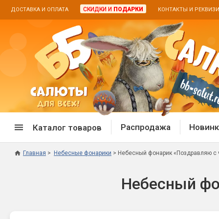
СКИДКИ И
ПОДАРКИ
ДОСТАВКА И ОПЛАТА
КОНТАКТЫ И РЕКВИЗ
Распродажа
Новинк
Каталог товаров
Главная
Небесные фонарики
Небесный фонарик «Поздравляю с ч
Спецпредложение
Дневная
Небесный фо
Распродажа фейерверков
Дневные
Распродажа петард
Цветной
Распродажа бенгальских огней
Пневмох