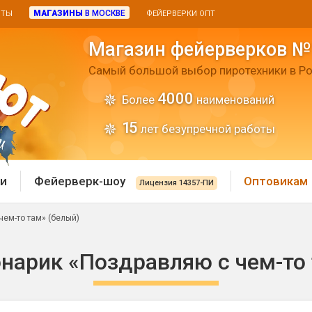
МАГАЗИНЫ
В МОСКВЕ
ИТЫ
ФЕЙЕРВЕРКИ ОПТ
Магазин фейерверков №
Самый большой выбор пиротехники в Ро
4000
Более
наименований
15
лет безупречной работы
и
Фейерверк-шоу
Оптовикам
Лицензия 14357-ПИ
ем-то там» (белый)
 пиротехника
Римские свечи
нарик «Поздравляю с чем-то 
 батареи
Хлопушки и пневмохло
 дым
лопушки
Маленькие хлопушки