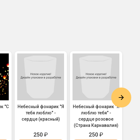
к "С
Небесный фонарик "Я
Небесный фонарик "Я
Небе
)
тебя люблю" -
люблю тебя" -
днём
сердце (красный)
сердце розовое
Ноты
(Страна Карнавалия)
250
₽
250
₽