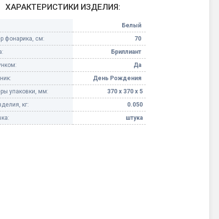
ХАРАКТЕРИСТИКИ ИЗДЕЛИЯ:
Конфетти, серпантин
Белый
р фонарика, см:
70
Небесные фонарики
:
Бриллиант
унком:
Да
Оборудование для
спецэффектов
ник:
День Рождения
ры упаковки, мм:
370 х 370 х 5
кие
Елочные гирлянды
делия, кг:
0.050
ка:
штука
Фейерверк-шоу
ные)