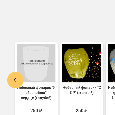
ик "С
Небесный фонарик "Я
Небесный фонарик "С
Неб
ия!
тебя люблю" -
ДР" (желтый)
д
"
сердце (голубой)
Ш
250
₽
250
₽