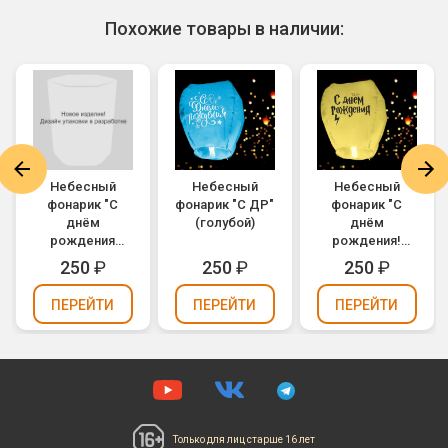
Похожие товары в наличии:
Небесный
Небесный
Небесный
фонарик "С
фонарик "С ДР"
фонарик "С
днём
(голубой)
днём
рождения
рождения!
тебя! Ноты"
Волшебник"
250
₽
250
₽
250
₽
(розовый)
(желтый)
ПЕРЕЙТИ
ПЕРЕЙТИ
ПЕРЕЙТИ
Только для лиц
старше 16 лет