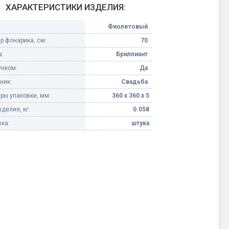
ХАРАКТЕРИСТИКИ ИЗДЕЛИЯ:
Конфетти, серпантин
Фиолетовый
р фонарика, см:
70
Небесные фонарики
:
Бриллиант
унком:
Да
Оборудование для
спецэффектов
ник:
Свадьба
ры упаковки, мм:
360 х 360 х 5
кие
Елочные гирлянды
делия, кг:
0.058
ка:
штука
Фейерверк-шоу
ные)