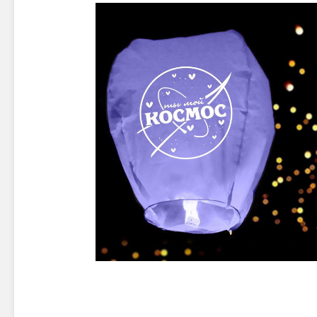
Новинки 2025/26
Петарды
Терочны
Фейерверки на свадьбу
Фитильн
Лимонки,
Фейерверк-шоу
Корсары
Батареи салютов
Цветной дым
Летающи
Хлопушки
Бабочки,
Батареи салютов
Жуки
Циркобл
Маленькие фейерверки
Средние фейерверки
Цветной 
Большие фейерверки
Супер-фейерверки
Факелы ц
Цветной
Стробос
Сигнальн