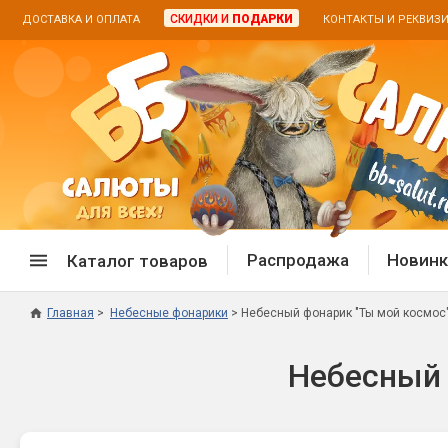
СКИДКИ И
ПОДАРКИ
ДОСТАВКА И ОПЛАТА
КОНТАКТЫ И РЕКВИЗ
Распродажа
Новинк
Каталог товаров
Главная
Небесные фонарики
Небесный фонарик "Ты мой космос
Спецпредложение
Дневная
Небесный 
Распродажа фейерверков
Дневные
Распродажа петард
Цветной
Распродажа бенгальских огней
Пневмох