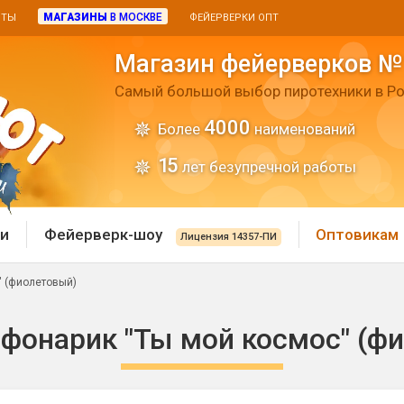
МАГАЗИНЫ
В МОСКВЕ
ИТЫ
ФЕЙЕРВЕРКИ ОПТ
Магазин фейерверков №
Самый большой выбор пиротехники в Ро
4000
Более
наименований
15
лет безупречной работы
и
Фейерверк-шоу
Оптовикам
Лицензия 14357-ПИ
" (фиолетовый)
 пиротехника
Римские свечи
фонарик "Ты мой космос" (ф
 батареи
Хлопушки и пневмохло
 дым
лопушки
Маленькие хлопушки