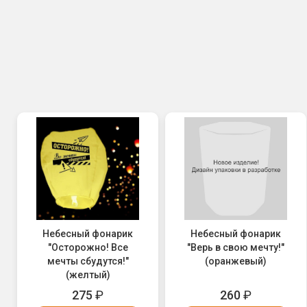
Небесный фонарик
Небесный фонарик
"Осторожно! Все
"Верь в свою мечту!"
мечты сбудутся!"
(оранжевый)
(желтый)
275
₽
260
₽