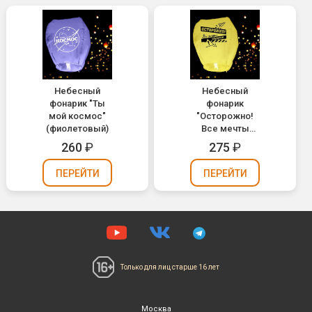
Небесный
Небесный
фонарик "Ты
фонарик
мой космос"
"Осторожно!
(фиолетовый)
Все мечты
сбудутся!"
260
₽
275
₽
(желтый)
ПЕРЕЙТИ
ПЕРЕЙТИ
Только для лиц
старше 16 лет
Москва