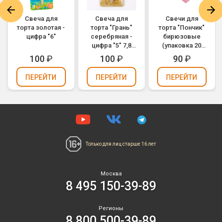
Свеча для
Свеча для
Свечи для
торта золотая -
торта "Грань"
торта "Пончик"
цифра "6"
серебряная -
бирюзовые
цифра "5" 7,8
(упаковка 20
см
шт.)
100
₽
100
₽
90
₽
ПЕРЕЙТИ
ПЕРЕЙТИ
ПЕРЕЙТИ
Только для лиц
старше 16 лет
Москва
8 495 150-39-89
Регионы
8 800 500-39-89