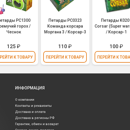
етарды РС1300
Петарды РС0323
Петарды K020
ремучий горох /
Команда корсара
Corsar (Super war
Чеснок
Моргана 3 / Корсар-3
/ Корсар-1
125
₽
110
₽
100
₽
РЕЙТИ
К ТОВАРУ
ПЕРЕЙТИ
К ТОВАРУ
ПЕРЕЙТИ
К ТОВ
ИНФОРМАЦИЯ
О компании
Контакты и реквизиты
Доставка и оплата
Доставка в регионы РФ
Гарантии, обмен и возврат