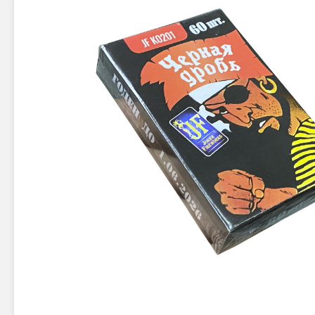
Новинки 2025/26
Петарды
Терочны
Фейерверки на свадьбу
Фитильн
Лимонки,
Фейерверк-шоу
Корсары
Батареи салютов
Цветной дым
Летающи
Хлопушки
Бабочки,
Батареи салютов
Жуки
Циркобл
Маленькие фейерверки
Средние фейерверки
Цветной 
Большие фейерверки
Супер-фейерверки
Факелы ц
Цветной
Стробос
Сигнальн