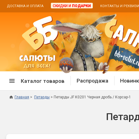
СКИДКИ И
ПОДАРКИ
ДОСТАВКА И ОПЛАТА
КОНТАКТЫ И РЕКВИЗ
Распродажа
Новинк
Каталог товаров
Главная
Петарды
Петарды JF К0201 Черная дробь / Корсар-1
Спецпредложение
Дневная
Петард
Распродажа фейерверков
Дневные
Распродажа петард
Цветной
Распродажа бенгальских огней
Пневмох