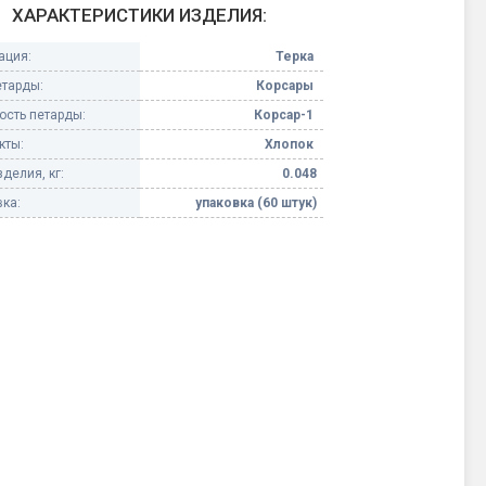
ХАРАКТЕРИСТИКИ ИЗДЕЛИЯ:
Конфетти, серпантин
ация:
Терка
етарды:
Корсары
Небесные фонарики
сть петарды:
Корсар-1
кты:
Хлопок
Оборудование для
спецэффектов
делия, кг:
0.048
ка:
упаковка (60 штук)
кие
Елочные гирлянды
Фейерверк-шоу
ные)