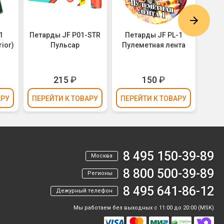
1
Петарды JF P01-STR
Петарды JF PL-1
Пет
rior)
Пульсар
Пулеметная лента
215
₽
150
₽
АРУ
ПЕРЕЙТИ
К ТОВАРУ
ПЕРЕЙТИ
К ТОВАРУ
ПЕР
8 495 150-39-89
Москва
8 800 500-39-89
Регионы
8 495 641-86-12
Дежурный телефон
Мы работаем без выходных с 11:00 до 20:00 (MSK)