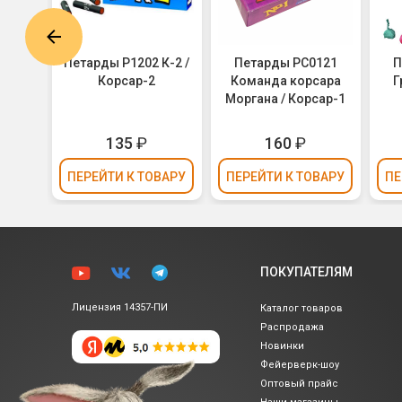
222
Петарды Р1202 К-2 /
Петарды РС0121
П
сара
Корсар-2
Команда корсара
Г
рсар-2
Моргана / Корсар-1
135
₽
160
₽
ВАРУ
ПЕРЕЙТИ
К ТОВАРУ
ПЕРЕЙТИ
К ТОВАРУ
ПЕ
ПОКУПАТЕЛЯМ
Лицензия 14357-ПИ
Каталог товаров
Распродажа
Новинки
Фейерверк-шоу
Оптовый прайс