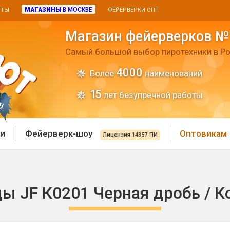
МАГАЗИНЫ
В МОСКВЕ
ИТЫ
ФЕЙЕРВЕРКИ ОПТ
Магазин фейерверков №
Самый большой выбор пиротехники в Ро
4000
Более
наименований
15
лет безупречной работы
и
Фейерверк-шоу
Оптовикам
Лицензия 14357-ПИ
 пиротехника
Римские свечи
ы JF К0201 Черная дробь / К
 батареи
Хлопушки и пневмохло
 дым
лопушки
Маленькие хлопушки