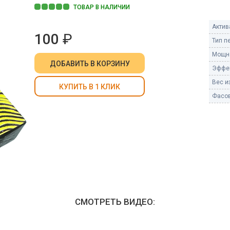
Пневмохлопушки
ТОВАР В НАЛИЧИИ
Пружинные хлопушки
Актив
100
₽
е
Тип п
Бенгальские огни
ые
Мощно
 гранаты
ДОБАВИТЬ
В КОРЗИНУ
Бенгальские огни малые
Эффе
Бенгальские огни большие
Вес из
КУПИТЬ В 1 КЛИК
Фасов
е и наземные
Фонтаны пиротехничес
 пчелы
Фонтаны в торт (холодные)
Фонтаны сценические (холод
ицы
Фонтаны для улицы
Вулканы
дым и огонь
Ракеты
ветного огня
СМОТРЕТЬ ВИДЕО:
 дым
Фестивальные шары
копы
ая пиротехника