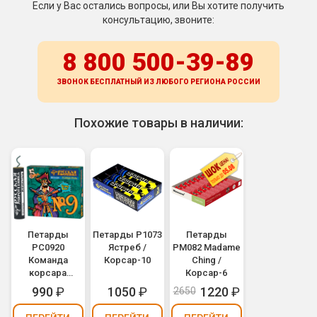
Если у Вас остались вопросы, или Вы хотите получить
консультацию, звоните:
8 800 500-39-89
ЗВОНОК БЕСПЛАТНЫЙ ИЗ ЛЮБОГО РЕГИОНА
РОССИИ
Похожие товары в наличии:
Петарды
Петарды Р1073
Петарды
РС0920
Ястреб /
PM082 Madame
Команда
Корсар-10
Ching /
корсара
Корсар-6
Моргана 9ф /
990
₽
1050
₽
1220
₽
2650
Корсар-9
фитильный