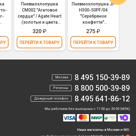
ка
Пневмохлопушка
Пневмохлопушка JF
Пн
то-
CM002 "Агатовое
H300-50PF/04
CM0
сердце" / Agate Heart
"Серебряное
бум" 
(золотые и цвета
конфетти"
Генд
фуксии сердца,
(серебряное
Pa
320
₽
275
₽
фольга) 30см
конфетти, фольга)
кон
га)
30см
АРУ
ПЕРЕЙТИ
К ТОВАРУ
ПЕРЕЙТИ
К ТОВАРУ
ПЕР
8 495 150-39-89
Москва
8 800 500-39-89
Регионы
8 495 641-86-12
Дежурный телефон
Мы работаем без выходных с 11:00 до 20:00 (MSK)
Наши магазины в Москве и МО: