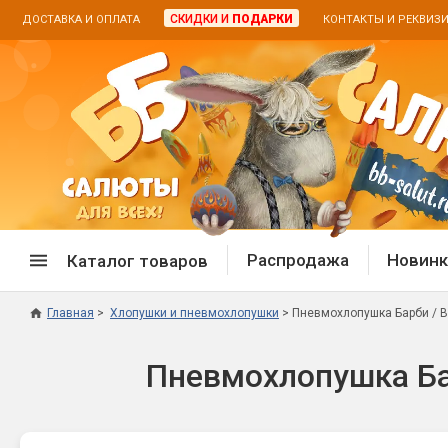
СКИДКИ И
ПОДАРКИ
ДОСТАВКА И ОПЛАТА
КОНТАКТЫ И РЕКВИЗ
Распродажа
Новинк
Каталог товаров
Главная
Хлопушки и пневмохлопушки
Пневмохлопушка Барби / Ba
Спецпредложение
Дневная
Пневмохлопушка Бар
Распродажа фейерверков
Дневные
Распродажа петард
Цветной
Распродажа бенгальских огней
Пневмох