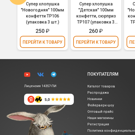
шка
Супер хлопушка
Супер хлопушка
С
"Новогодняя" 100мм
"Детская" 100мм
"Но
beads
конфетти ТР106
конфетти, сюрприз
кон
етти,
(упаковка 3 шт.)
ТР107 (упаковка 3
ТР
см
шт.)
250
₽
260
₽
ВАРУ
ПЕРЕЙТИ
К ТОВАРУ
ПЕРЕЙТИ
К ТОВАРУ
ПЕ
ПОКУПАТЕЛЯМ
Лицензия 14357-ПИ
Каталог товаров
Распродажа
Новинки
Фейерверк-шоу
Оптовый прайс
Наши магазины
Регистрация
Политика
конфиденциальн