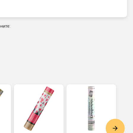
ните: