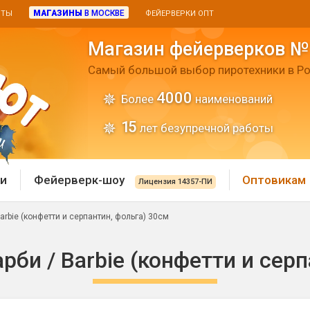
МАГАЗИНЫ
В МОСКВЕ
ИТЫ
ФЕЙЕРВЕРКИ ОПТ
Магазин фейерверков №
Самый большой выбор пиротехники в Ро
4000
Более
наименований
15
лет безупречной работы
и
Фейерверк-шоу
Оптовикам
Лицензия 14357-ПИ
rbie (конфетти и серпантин, фольга) 30см
 пиротехника
Римские свечи
би / Barbie (конфетти и серп
 батареи
Хлопушки и пневмохло
 дым
лопушки
Маленькие хлопушки