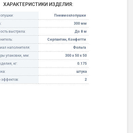
ХАРАКТЕРИСТИКИ ИЗДЕЛИЯ:
Конфетти, серпантин
лопушки:
Пневмохлопушки
:
300 мм
Небесные фонарики
ость выстрела:
До 8 м
нитель:
Серпантин, Конфетти
Оборудование для
спецэффектов
иал наполнителя:
Фольга
ры упаковки, мм:
300 х 50 х 50
кие
Елочные гирлянды
делия, кг:
0.175
ка:
штука
Фейерверк-шоу
ные)
 эффектов:
2