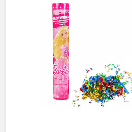
Новинки 2025/26
Петарды
Терочны
Фейерверки на свадьбу
Фитильн
Лимонки,
Фейерверк-шоу
Корсары
Батареи салютов
Цветной дым
Летающи
Хлопушки
Бабочки,
Батареи салютов
Жуки
Циркобл
Маленькие фейерверки
Средние фейерверки
Цветной 
Большие фейерверки
Супер-фейерверки
Факелы ц
Цветной
Стробос
Сигнальн