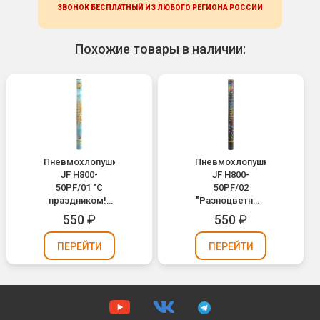
ЗВОНОК БЕСПЛАТНЫЙ ИЗ ЛЮБОГО РЕГИОНА
РОССИИ
Похожие товары в наличии:
Пневмохлопушка
Пневмохлопушка
JF H800-
JF H800-
50PF/01 "С
50PF/02
праздником!"
"Разноцветный
(разноцветное
серпантин"
550
₽
550
₽
конфетти,
(разноцветный
фольга) 80см
серпантин,
ПЕРЕЙТИ
ПЕРЕЙТИ
фольга) 80см