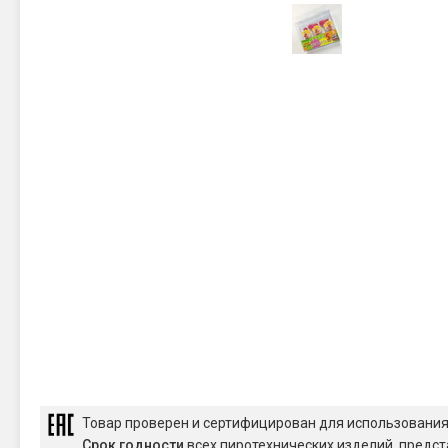
Новинки 2025/26
Петарды
Терочны
Фейерверки на свадьбу
Фитильн
Лимонки,
Фейерверк-шоу
Корсары
Батареи салютов
Цветной дым
Летающи
Хлопушки
Бабочки,
Батареи салютов
Жуки
Циркобл
Маленькие фейерверки
Средние фейерверки
Цветной 
Большие фейерверки
Супер-фейерверки
Факелы ц
Цветной
Стробос
Товар проверен и сертифицирован для использовани
Сигнальн
Срок годности
всех пиротехнических изделий, предст