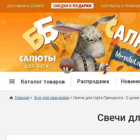
СКИДКИ И
ПОДАРКИ
ДОСТАВКА И ОПЛАТА
КОНТАКТЫ И РЕКВИЗ
Распродажа
Новинк
Каталог товаров
Главная
Все для праздника
Свечи для торта Принцесса - С днем
Спецпредложение
Дневная
Свечи дл
Распродажа фейерверков
Дневные
Распродажа петард
Цветной
Распродажа бенгальских огней
Пневмох