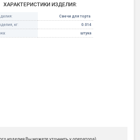
ХАРАКТЕРИСТИКИ ИЗДЕЛИЯ:
Конфетти, серпантин
зделия:
Свечи для торта
делия, кг:
0.014
Небесные фонарики
ка:
штука
Оборудование для
спецэффектов
кие
Елочные гирлянды
Фейерверк-шоу
ные)
ого изделия Вы можете уточнить у оператора)