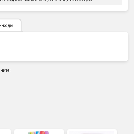
х-коды
ните: