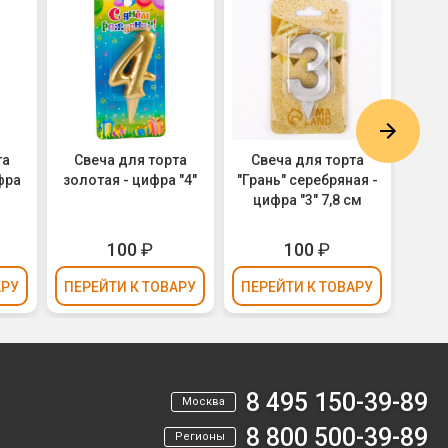
та
Свеча для торта
Свеча для торта
Св
фра
золотая - цифра "4"
"Грань" серебряная -
"Гра
цифра "3" 7,8 см
ци
100
₽
100
₽
АРУ
ПЕРЕЙТИ
К ТОВАРУ
ПЕРЕЙТИ
К ТОВАРУ
ПЕР
8 495 150-39-89
Москва
8 800 500-39-89
Регионы