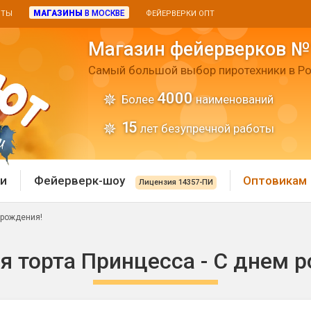
МАГАЗИНЫ
В МОСКВЕ
ИТЫ
ФЕЙЕРВЕРКИ ОПТ
Магазин фейерверков №
Самый большой выбор пиротехники в Ро
4000
Более
наименований
15
лет безупречной работы
и
Фейерверк-шоу
Оптовикам
Лицензия 14357-ПИ
 рождения!
 пиротехника
Римские свечи
я торта Принцесса - С днем 
 батареи
Хлопушки и пневмохло
 дым
лопушки
Маленькие хлопушки