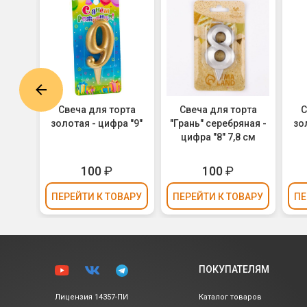
рта
Свеча для торта
Свеча для торта
С
ная -
золотая - цифра "9"
"Грань" серебряная -
зо
 см
цифра "8" 7,8 см
100
₽
100
₽
ВАРУ
ПЕРЕЙТИ
К ТОВАРУ
ПЕРЕЙТИ
К ТОВАРУ
ПЕ
ПОКУПАТЕЛЯМ
Лицензия 14357-ПИ
Каталог товаров