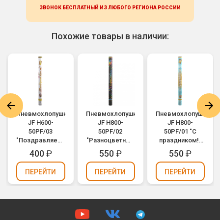
ЗВОНОК БЕСПЛАТНЫЙ ИЗ ЛЮБОГО РЕГИОНА
РОССИИ
Похожие товары в наличии:
а
Пневмохлопушка
Пневмохлопушка
Пневмохлопушка
JF H600-
JF H800-
JF H800-
50PF/03
50PF/02
50PF/01 "С
"Поздравляем!"
"Разноцветный
праздником!"
(разноцветное
серпантин"
(разноцветное
400
₽
550
₽
550
₽
конфетти,
(разноцветный
конфетти,
фольга) 60см
серпантин,
фольга) 80см
ПЕРЕЙТИ
ПЕРЕЙТИ
ПЕРЕЙТИ
фольга) 80см