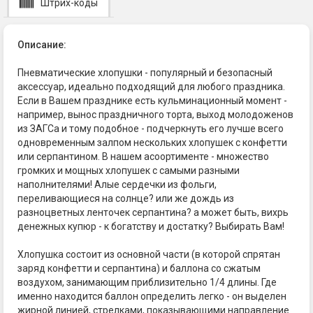
Штрих-коды
Описание:
Пневматические хлопушки - популярный и безопасный
аксессуар, идеально подходящий для любого праздника.
Если в Вашем празднике есть кульминационный момент -
например, вынос праздничного торта, выход молодоженов
из ЗАГСа и тому подобное - подчеркнуть его лучше всего
одновременным залпом нескольких хлопушек с конфетти
или серпантином. В нашем асоортименте - множество
громких и мощных хлопушек с самыми разными
наполнителями! Алые сердечки из фольги,
переливающиеся на солнце? или же дождь из
разноцветных ленточек серпантина? а может быть, вихрь
денежных купюр - к богатству и достатку? Выбирать Вам!
Хлопушка состоит из основной части (в которой спрятан
заряд конфетти и серпантина) и баллона со сжатым
воздухом, занимающим приблизительно 1/4 длины. Где
именно находится баллон определить легко - он выделен
жирной линией, стрелками, показывающими направление