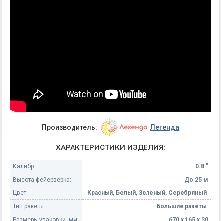
Производитель:
Легенда
ХАРАКТЕРИСТИКИ ИЗДЕЛИЯ:
Калибр:
0.8 "
Высота фейерверка:
До 25 м
Цвет:
Красный, Белый, Зеленый, Серебряный
Тип ракеты:
Большие ракеты
Размеры упаковки, мм:
670 х 165 х 30