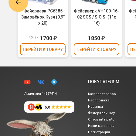
0-19-
Фейерверк РС6385
Фейерверк VH100-16-
Фей
т /
Зимовёнок Кузя (0,9"
02 SOS / S.O.S. (1" х
х 19)
х 20)
16)
₽
1700
₽
1850
₽
4207
ВАРУ
ПЕРЕЙТИ
К ТОВАРУ
ПЕРЕЙТИ
К ТОВАРУ
ПЕ
ПОКУПАТЕЛЯМ
Лицензия 14357-ПИ
Каталог товаров
Распродажа
Новинки
Фейерверк-шоу
Оптовый прайс
Наши магазины
Регистрация