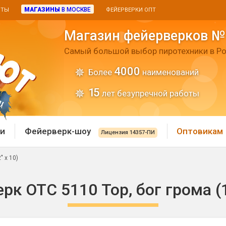
МАГАЗИНЫ
В МОСКВЕ
ИТЫ
ФЕЙЕРВЕРКИ ОПТ
Магазин фейерверков №
Самый большой выбор пиротехники в Ро
4000
Более
наименований
15
лет безупречной работы
и
Фейерверк-шоу
Оптовикам
Лицензия 14357-ПИ
" х 10)
 пиротехника
Римские свечи
рк ОТС 5110 Тор, бог грома (1,
 батареи
Хлопушки и пневмохло
 дым
лопушки
Маленькие хлопушки