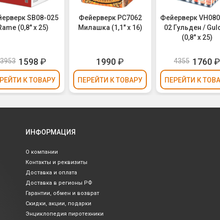
ерверк SB08-025
Фейерверк РС7062
Фейерверк VH080
Rame (0,8" х 25)
Милашка (1,1" х 16)
02 Гульден / Gul
(0,8" х 25)
1598
₽
1990
₽
1760
3953
4355
РЕЙТИ
К ТОВАРУ
ПЕРЕЙТИ
К ТОВАРУ
ПЕРЕЙТИ
К ТОВ
ИНФОРМАЦИЯ
О компании
Контакты и реквизиты
Доставка и оплата
Доставка в регионы РФ
Гарантии, обмен и возврат
Скидки, акции, подарки
Энциклопедия пиротехники