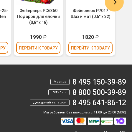
-25-
Фейерверк РС6350
Фейерверк Р7017
Фей
den
Подарок для елочки
Шах и мат (0,6" х 32)
Чайна
(0,8" х 18)
₽
1990
₽
1820
₽
АРУ
ПЕРЕЙТИ
К ТОВАРУ
ПЕРЕЙТИ
К ТОВАРУ
ПЕР
8 495 150-39-89
Москва
8 800 500-39-89
Регионы
8 495 641-86-12
Дежурный телефон
Мы работаем без выходных с 11:00 до 20:00 (MSK)