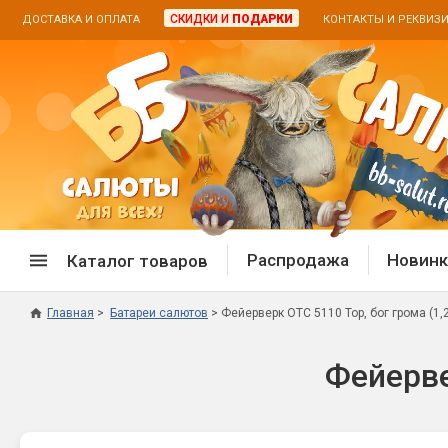
СКИДКИ И
ПОДАРКИ
ДОСТАВКА И ОПЛАТА
КОНТАКТЫ И РЕКВИЗ
Распродажа
Новинк
Каталог товаров
Главная
Батареи салютов
Фейерверк ОТС 5110 Тор, бог грома (1,2
Спецпредложение
Дневная
Фейерве
Распродажа фейерверков
Дневные
Распродажа петард
Цветной
Распродажа бенгальских огней
Пневмох