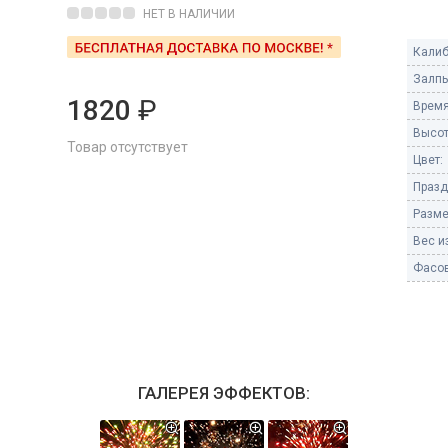
Пневмохлопушки
НЕТ В НАЛИЧИИ
Пружинные хлопушки
Калиб
е
Залпы
Бенгальские огни
ые
1820
₽
Время
 гранаты
Бенгальские огни малые
Высот
Товар отсутствует
Бенгальские огни большие
Цвет:
Празд
е и наземные
Фонтаны пиротехничес
Разме
 пчелы
Вес из
Фонтаны в торт (холодные)
Фонтаны сценические (холод
Фасов
ицы
Фонтаны для улицы
Вулканы
дым и огонь
Ракеты
ветного огня
ГАЛЕРЕЯ ЭФФЕКТОВ:
 дым
Фестивальные шары
копы
ая пиротехника