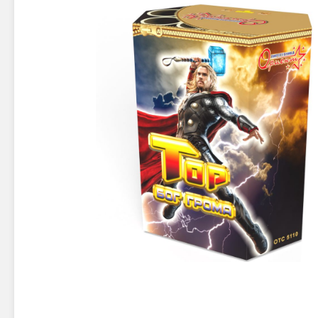
Новинки 2025/26
Петарды
Терочны
Фейерверки на свадьбу
Фитильн
Лимонки,
Фейерверк-шоу
Корсары
Батареи салютов
Цветной дым
Летающи
Хлопушки
Бабочки,
Батареи салютов
Жуки
Циркобл
Маленькие фейерверки
Средние фейерверки
Цветной 
Большие фейерверки
Супер-фейерверки
Факелы ц
Цветной
Стробос
Сигнальн