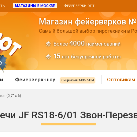
МАГАЗИНЫ
В МОСКВЕ
ИТЫ
ФЕЙЕРВЕРКИ ОПТ
Магазин фейерверков №
Самый большой выбор пиротехники в Ро
4000
Более
наименований
15
лет безупречной работы
и
Фейерверк-шоу
Оптовикам
Лицензия 14357-ПИ
н (0,7" х 6)
 пиротехника
Римские свечи
чи JF RS18-6/01 Звон-Перезво
 батареи
Хлопушки и пневмохло
 дым
лопушки
Маленькие хлопушки