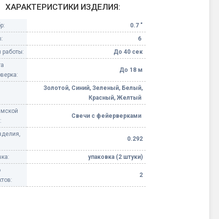
ХАРАКТЕРИСТИКИ ИЗДЕЛИЯ:
Конфетти, серпантин
р:
0.7 "
:
6
Небесные фонарики
 работы:
До 40 сек
та
Оборудование для
До 18 м
верка:
спецэффектов
Золотой, Синий, Зеленый, Белый,
Красный, Желтый
кие
Елочные гирлянды
имской
Свечи с фейерверками
:
Фейерверк-шоу
ные)
зделия,
0.292
ка:
упаковка (2 штуки)
о
2
тов: