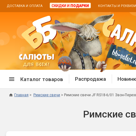
СКИДКИ И
ПОДАРКИ
ДОСТАВКА И ОПЛАТА
КОНТАКТЫ И РЕКВИЗ
Распродажа
Новинк
Каталог товаров
Главная
Римские свечи
Римские свечи JF RS18-6/01 Звон-Перезво
Спецпредложение
Дневная
Римские све
Распродажа фейерверков
Дневные
Распродажа петард
Цветной
Распродажа бенгальских огней
Пневмох