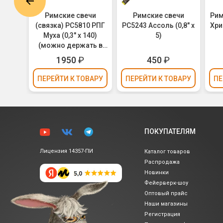
Р5518
Римские свечи
Римские свечи
Рим
х 5)
(связка) РС5810 РПГ
РС5243 Ассоль (0,8" х
Хри
Муха (0,3" х 140)
5)
(можно держать в
руках)
1950
₽
450
₽
ВАРУ
ПЕРЕЙТИ
К ТОВАРУ
ПЕРЕЙТИ
К ТОВАРУ
ПЕ
ПОКУПАТЕЛЯМ
Лицензия 14357-ПИ
Каталог товаров
Распродажа
Новинки
Фейерверк-шоу
Оптовый прайс
Наши магазины
Регистрация