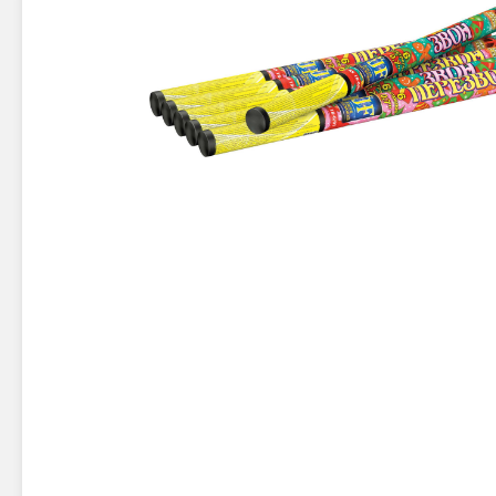
Новинки 2025/26
Петарды
Терочны
Фейерверки на свадьбу
Фитильн
Лимонки,
Фейерверк-шоу
Корсары
Батареи салютов
Цветной дым
Летающи
Хлопушки
Бабочки,
Батареи салютов
Жуки
Циркобл
Маленькие фейерверки
Средние фейерверки
Цветной 
Большие фейерверки
Супер-фейерверки
Факелы ц
Цветной
Стробос
Сигнальн