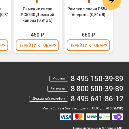
и
Римские свечи
Римские свечи Р5548
Р
0,8"
РС5240 Дамский
Апероль (0,8" х 8)
РС53
каприз (0,8" х 5)
ман
450
₽
660
₽
АРУ
ПЕРЕЙТИ
К ТОВАРУ
ПЕРЕЙТИ
К ТОВАРУ
ПЕР
8 495 150-39-89
Москва
8 800 500-39-89
Регионы
8 495 641-86-12
Дежурный телефон
Мы работаем без выходных с 11:00 до 20:00 (MSK)
Наши магазины в Москве и МО: