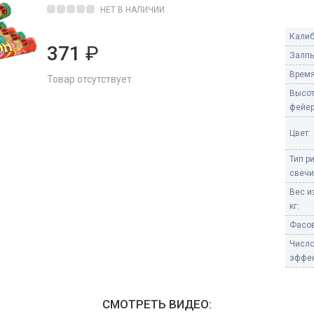
Пневмохлопушки
НЕТ В НАЛИЧИИ
Пружинные хлопушки
Калиб
371
₽
е
Залпы
Бенгальские огни
ые
Время
Товар отсутствует
 гранаты
Бенгальские огни малые
Высо
Бенгальские огни большие
фейер
е и наземные
Цвет:
Фонтаны пиротехничес
Тип р
 пчелы
Фонтаны в торт (холодные)
свечи
Фонтаны сценические (холод
Вес и
ицы
Фонтаны для улицы
кг:
Вулканы
Фасов
дым и огонь
Числ
Ракеты
эффек
ветного огня
 дым
Фестивальные шары
копы
СМОТРЕТЬ ВИДЕО:
ая пиротехника