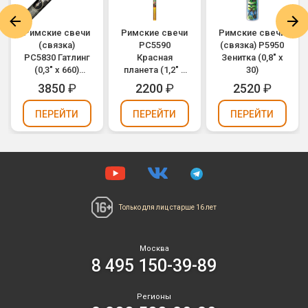
Римские свечи
Римские свечи
Римские свечи
(связка)
РС5590
(связка) Р5950
РС5830 Гатлинг
Красная
Зенитка (0,8" х
(0,3" х 660)
планета (1,2" х
30)
(можно
10)
3850
₽
2200
₽
2520
₽
держать в
руках)
ПЕРЕЙТИ
ПЕРЕЙТИ
ПЕРЕЙТИ
Только для лиц
старше 16 лет
Москва
8 495 150-39-89
Регионы