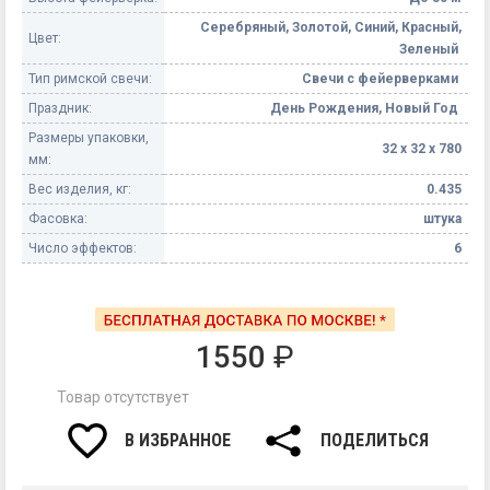
Серебряный, Золотой, Синий, Красный,
Цвет:
Зеленый
Тип римской свечи:
Свечи с фейерверками
Праздник:
День Рождения, Новый Год
Размеры упаковки,
32 х 32 х 780
мм:
Вес изделия, кг:
0.435
Фасовка:
штука
Число эффектов:
6
1550
₽
Товар отсутствует
В ИЗБРАННОЕ
ПОДЕЛИТЬСЯ