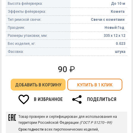
Высота фейерверка:
До 10 м
Эффекты фейерверка:
Комета
Тип римской свечи:
Свечи с кометами
Праздник:
Новый Год
Размеры упаковки, мм:
335 х 12 х 12
Вес изделия, кг:
0.023
Фасовка:
штука
90
₽
ДОБАВИТЬ
В КОРЗИНУ
КУПИТЬ В 1 КЛИК
В ИЗБРАННОЕ
ПОДЕЛИТЬСЯ
Товар проверен и сертифицирован для использования на
территории Российской Федерации
(ГОСТ Р 51270–99)
Срок годности
всех пиротехнических изделий,