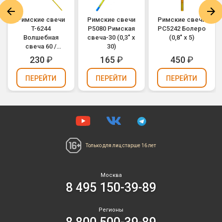
Римские свечи
Римские свечи
Римские свечи
T-6244
Р5080 Римская
РС5242 Болеро
Волшебная
свеча-30 (0,3" х
(0,8" х 5)
свеча 60 /
30)
MAGIC CANDLE
230
₽
165
₽
450
₽
60 (0,3" х 60)
ПЕРЕЙТИ
ПЕРЕЙТИ
ПЕРЕЙТИ
Только для лиц
старше 16 лет
Москва
8 495 150-39-89
Регионы