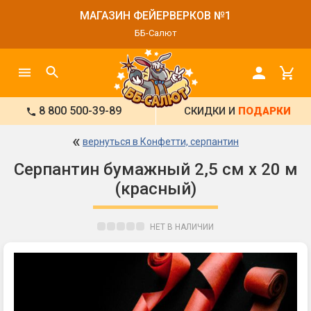
МАГАЗИН ФЕЙЕРВЕРКОВ №1
ББ-Салют
8 800 500-39-89
СКИДКИ И
ПОДАРКИ
«
вернуться в Конфетти, серпантин
Серпантин бумажный 2,5 см х 20 м
(красный)
НЕТ В НАЛИЧИИ