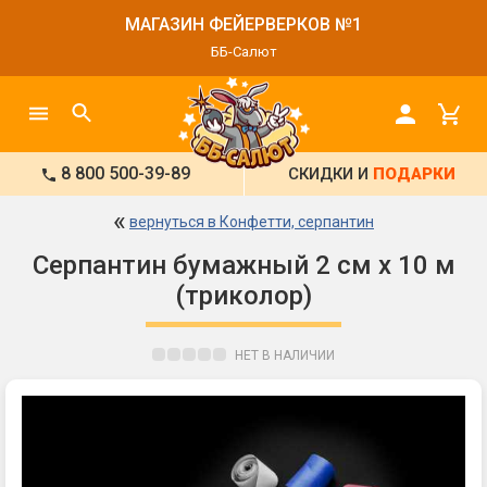
МАГАЗИН ФЕЙЕРВЕРКОВ №1
ББ-Салют
8 800 500-39-89
СКИДКИ И
ПОДАРКИ
«
вернуться в Конфетти, серпантин
Серпантин бумажный 2 см х 10 м
(триколор)
НЕТ В НАЛИЧИИ