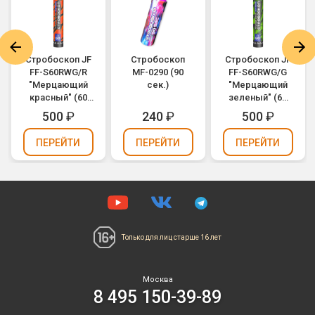
Стробоскоп JF
Стробоскоп
Стробоскоп JF
FF-S60RWG/R
MF-0290 (90
FF-S60RWG/G
"Мерцающий
сек.)
"Мерцающий
красный" (60
зеленый" (60
сек.)
сек.)
500
₽
240
₽
500
₽
ПЕРЕЙТИ
ПЕРЕЙТИ
ПЕРЕЙТИ
Только для лиц
старше 16 лет
Москва
8 495 150-39-89