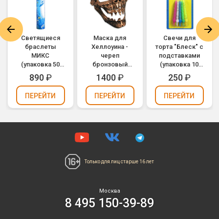
Светящиеся
Маска для
Свечи для
браслеты
Хеллоуина -
торта "Блеск" с
МИКС
череп
подставками
(упаковка 50
бронзовый
(упаковка 10
шт.)
(М19)
шт.)
890
₽
1400
₽
250
₽
ПЕРЕЙТИ
ПЕРЕЙТИ
ПЕРЕЙТИ
Только для лиц
старше 16 лет
Москва
8 495 150-39-89