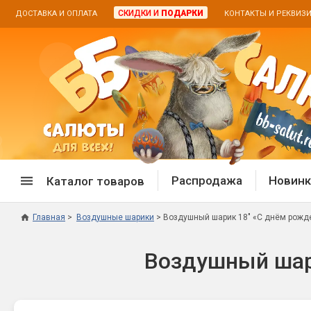
СКИДКИ И
ПОДАРКИ
ДОСТАВКА И ОПЛАТА
КОНТАКТЫ И РЕКВИЗ
Распродажа
Новинк
Каталог товаров
Главная
Воздушные шарики
Воздушный шарик 18" «С днём рожде
Спецпредложение
Дневная
Воздушный шари
Распродажа фейерверков
Дневные
Распродажа петард
Цветной
Распродажа бенгальских огней
Пневмох