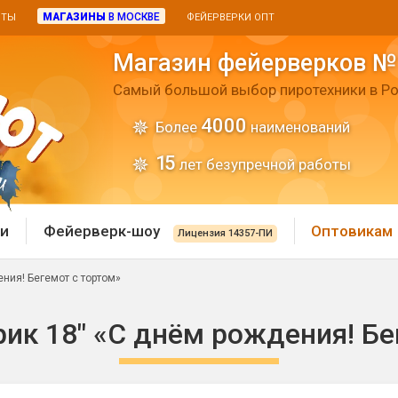
МАГАЗИНЫ
В МОСКВЕ
ИТЫ
ФЕЙЕРВЕРКИ ОПТ
Магазин фейерверков №
Самый большой выбор пиротехники в Ро
4000
Более
наименований
15
лет безупречной работы
и
Фейерверк-шоу
Оптовикам
Лицензия 14357-ПИ
ния! Бегемот с тортом»
 пиротехника
Римские свечи
к 18" «С днём рождения! Бе
 батареи
Хлопушки и пневмохло
 дым
лопушки
Маленькие хлопушки