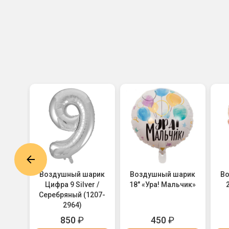
арик
Воздушный шарик
Воздушный шарик
В
парк"
Цифра 9 Silver /
18" «Ура! Мальчик»
loons
Серебряный (1207-
1684)
2964)
850
₽
450
₽