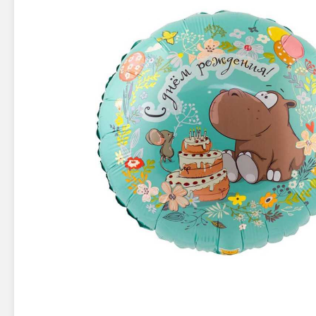
Новинки 2025/26
Петарды
Терочны
Фейерверки на свадьбу
Фитильн
Лимонки,
Фейерверк-шоу
Корсары
Батареи салютов
Цветной дым
Летающи
Хлопушки
Бабочки,
Батареи салютов
Жуки
Циркобл
Маленькие фейерверки
Средние фейерверки
Цветной 
Большие фейерверки
Супер-фейерверки
Факелы ц
Цветной
Стробос
Сигнальн