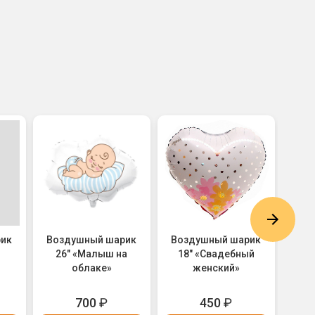
рик
Воздушный шарик
Воздушный шарик
Воз
26" «Малыш на
18" «Свадебный
Серд
облаке»
женский»
Red 
700
₽
450
₽