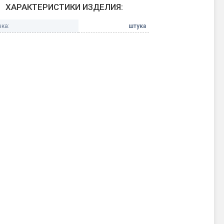
ХАРАКТЕРИСТИКИ ИЗДЕЛИЯ:
Конфетти, серпантин
ка:
штука
Небесные фонарики
Оборудование для
спецэффектов
кие
Елочные гирлянды
Фейерверк-шоу
ные)