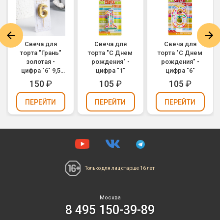
Свеча для
Свеча для
Свеча для
торта "Грань"
торта "С Днем
торта "С Днем
золотая -
рождения" -
рождения" -
цифра "6" 9,5
цифра "1"
цифра "6"
см
150
₽
105
₽
105
₽
ПЕРЕЙТИ
ПЕРЕЙТИ
ПЕРЕЙТИ
Только для лиц
старше 16 лет
Москва
8 495 150-39-89