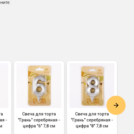
ните:
та
Свеча для торта
Свеча для торта
Св
ая -
"Грань" серебряная -
"Грань" серебряная -
золо
см
цифра "6" 7,8 см
цифра "8" 7,8 см