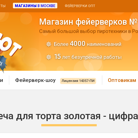
МАГАЗИНЫ
В МОСКВЕ
ИТЫ
ФЕЙЕРВЕРКИ ОПТ
Магазин фейерверков №
Самый большой выбор пиротехники в Ро
4000
Более
наименований
15
лет безупречной работы
и
Фейерверк-шоу
Оптовикам
Лицензия 14357-ПИ
 пиротехника
Римские свечи
ча для торта золотая - цифра
 батареи
Хлопушки и пневмохло
 дым
лопушки
Маленькие хлопушки