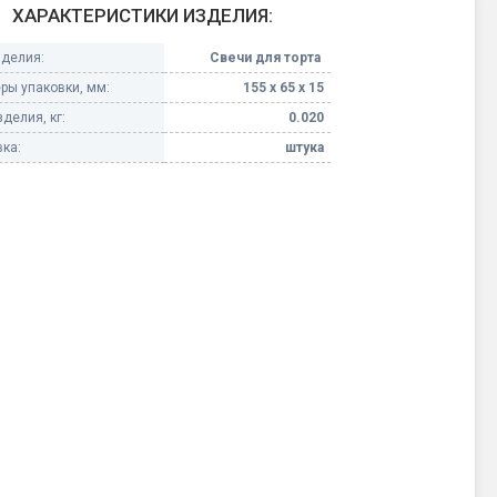
ХАРАКТЕРИСТИКИ ИЗДЕЛИЯ:
Конфетти, серпантин
зделия:
Свечи для торта
ры упаковки, мм:
155 х 65 х 15
Небесные фонарики
делия, кг:
0.020
ка:
штука
Оборудование для
спецэффектов
кие
Елочные гирлянды
Фейерверк-шоу
ные)