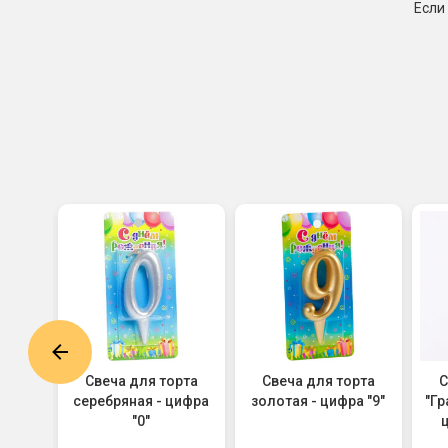
Если
рта
Свеча для торта
Свеча для торта
С
ная -
серебряная - цифра
золотая - цифра "9"
"Гр
 см
"0"
ц