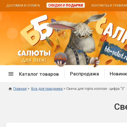
СКИДКИ И
ПОДАРКИ
ДОСТАВКА И ОПЛАТА
КОНТАКТЫ И РЕКВИЗ
Распродажа
Новинк
Каталог товаров
Главная
Все для праздника
Свеча для торта золотая - цифра "3"
Спецпредложение
Дневная
Све
Распродажа фейерверков
Дневные
Распродажа петард
Цветной
Распродажа бенгальских огней
Пневмох