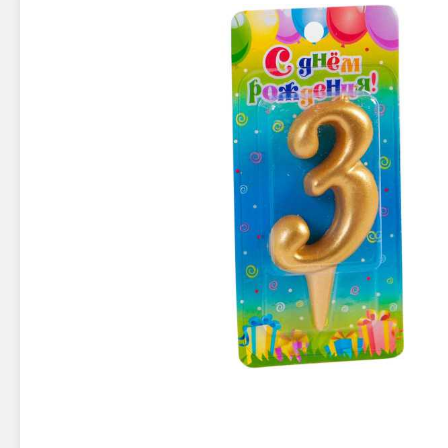
Новинки 2025/26
Петарды
Терочны
Фейерверки на свадьбу
Фитильн
Лимонки,
Фейерверк-шоу
Корсары
Батареи салютов
Цветной дым
Летающи
Хлопушки
Бабочки,
Батареи салютов
Жуки
Циркобл
Маленькие фейерверки
Средние фейерверки
Цветной 
Большие фейерверки
Супер-фейерверки
Факелы ц
Цветной
Стробос
Сигнальн