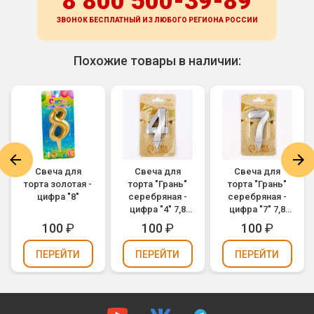
8 800 500-39-89
ЗВОНОК БЕСПЛАТНЫЙ ИЗ ЛЮБОГО РЕГИОНА
РОССИИ
Похожие товары в наличии:
Свеча для
Свеча для
Свеча для
торта золотая -
торта "Грань"
торта "Грань"
цифра "8"
серебряная -
серебряная -
цифра "4" 7,8
цифра "7" 7,8
см
см
100
₽
100
₽
100
₽
ПЕРЕЙТИ
ПЕРЕЙТИ
ПЕРЕЙТИ