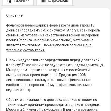
Гарантии
Штрих-коды
Описание:
Фольгированный шарик в форме круга диаметром 18
дюймов (порядка 45 см) с рисунком "Angry Birds - Король
свиней". Изготовлен из качественной тонкой миларовой
пленки (фольга на полимерной основе), материал не
является токсичным. Шарик наполнен гелием,
цена
указана с учетом гелия
.
Шарик надувается непосредственно перед доставкой
клиенту!
Такие шарики не сдуваются от недели до месяца.
Мы продаем шарики только лучших европейских и
американских производителей! Продукция 100%
лицензионная, используются только официальные
изображения персонажей мультфильмов, фильмов,
видеоигр и т.д.
Обратите внимание, что доставка шариков с гелием по
техническим причинам производится только в пределах
Москвы и ближнего Подмосковья. В регионы возможна