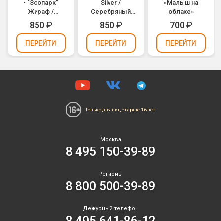
- "Зоопарк"
Silver /
«Малыш на
Жираф /
Серебряный
облаке»
Animaloons
(1207-2964)
850
₽
850
₽
700
₽
Giraffe (1207-
1684)
ПЕРЕЙТИ
ПЕРЕЙТИ
ПЕРЕЙТИ
Только для лиц
старше 16 лет
Москва
8 495 150-39-89
Регионы
8 800 500-39-89
Дежурный телефон
8 495 641-86-12