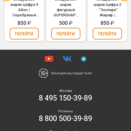
шарик Цифра 9
шарик
шарик Цифра 2
Silver /
фигурный
- "Зоопарк"
Серебряный
SUPERSHAPE
Жираф /
(1207-2964)
Свадебные
Animaloons
850
₽
500
₽
850
₽
колокола
Giraffe (1207-
(1207-0361)
1684)
ПЕРЕЙТИ
ПЕРЕЙТИ
ПЕРЕЙТИ
Только для лиц
старше 16 лет
Москва
8 495 150-39-89
Регионы
8 800 500-39-89