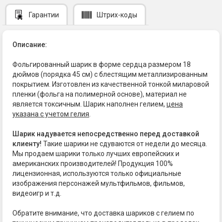
Гарантии
Штрих-коды
Описание:
Фольгированный шарик в форме сердца размером 18
дюймов (порядка 45 см) с блестящим металлизированным
покрытием. Изготовлен из качественной тонкой миларовой
пленки (фольга на полимерной основе), материал не
является токсичным. Шарик наполнен гелием,
цена
указана с учетом гелия
.
Шарик надувается непосредственно перед доставкой
клиенту!
Такие шарики не сдуваются от недели до месяца.
Мы продаем шарики только лучших европейских и
американских производителей! Продукция 100%
лицензионная, используются только официальные
изображения персонажей мультфильмов, фильмов,
видеоигр и т.д.
Обратите внимание, что доставка шариков с гелием по