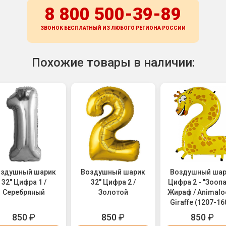
8 800 500-39-89
ЗВОНОК БЕСПЛАТНЫЙ ИЗ ЛЮБОГО РЕГИОНА
РОССИИ
Похожие товары в наличии:
оздушный шарик
Воздушный шарик
Воздушный ша
32" Цифра 1 /
32" Цифра 2 /
Цифра 2 - "Зоопа
Серебряный
Золотой
Жираф / Animalo
Giraffe (1207-16
850
₽
850
₽
850
₽