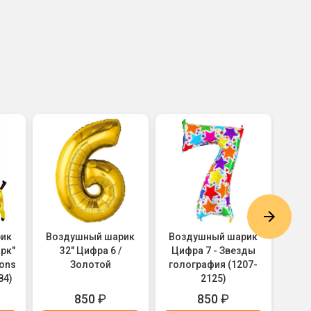
рик
Воздушный шарик
Воздушный шарик
Воз
рк"
32" Цифра 6 /
Цифра 7 - Звезды
Цифр
ons
Золотой
голография (1207-
84)
2125)
850
₽
850
₽