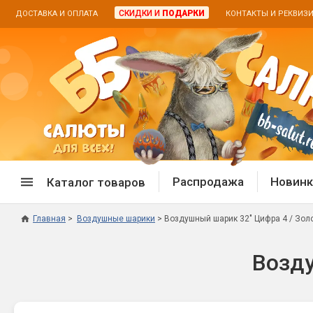
СКИДКИ И
ПОДАРКИ
ДОСТАВКА И ОПЛАТА
КОНТАКТЫ И РЕКВИЗ
Распродажа
Новинк
Каталог товаров
Главная
Воздушные шарики
Воздушный шарик 32" Цифра 4 / Зол
Спецпредложение
Дневная
Возду
Распродажа фейерверков
Дневные
Распродажа петард
Цветной
Распродажа бенгальских огней
Пневмох