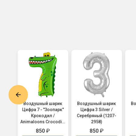
арик
Воздушный шарик
Воздушный шарик
В
 /
Цифра 7 - "Зоопарк"
Цифра 3 Silver /
Крокодил /
Серебряный (1207-
Animaloons Crocodile
2958)
(1207-1689)
850
₽
850
₽