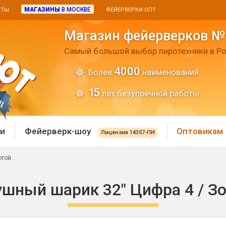
МАГАЗИНЫ
В МОСКВЕ
ИТЫ
ФЕЙЕРВЕРКИ ОПТ
Магазин фейерверков №
Самый большой выбор пиротехники в Ро
4000
Более
наименований
15
лет безупречной работы
и
Фейерверк-шоу
Оптовикам
Лицензия 14357-ПИ
отой
 пиротехника
Римские свечи
шный шарик 32" Цифра 4 / З
 батареи
Хлопушки и пневмохло
 дым
лопушки
Маленькие хлопушки