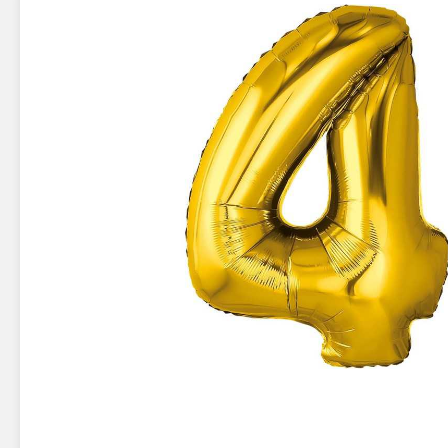
Новинки 2025/26
Петарды
Терочны
Фейерверки на свадьбу
Фитильн
Лимонки,
Фейерверк-шоу
Корсары
Батареи салютов
Цветной дым
Летающи
Хлопушки
Бабочки,
Батареи салютов
Жуки
Циркобл
Маленькие фейерверки
Средние фейерверки
Цветной 
Большие фейерверки
Супер-фейерверки
Факелы ц
Цветной
Стробос
Сигнальн