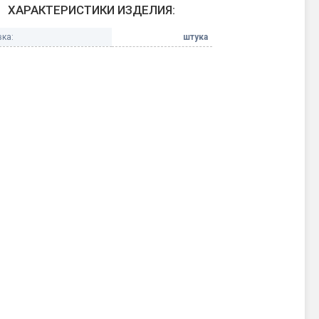
ХАРАКТЕРИСТИКИ ИЗДЕЛИЯ:
Конфетти, серпантин
ка:
штука
Небесные фонарики
Оборудование для
спецэффектов
кие
Елочные гирлянды
Фейерверк-шоу
ные)