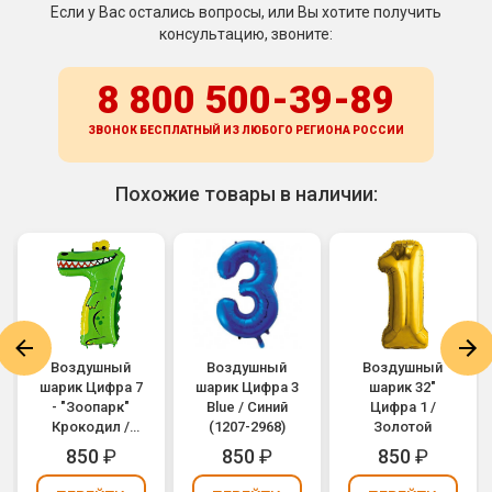
Если у Вас остались вопросы, или Вы хотите получить
консультацию, звоните:
8 800 500-39-89
ЗВОНОК БЕСПЛАТНЫЙ ИЗ ЛЮБОГО РЕГИОНА
РОССИИ
Похожие товары в наличии:
Воздушный
Воздушный
Воздушный
шарик Цифра 7
шарик Цифра 3
шарик 32"
- "Зоопарк"
Blue / Синий
Цифра 1 /
Крокодил /
(1207-2968)
Золотой
Animaloons
850
₽
850
₽
850
₽
Crocodile
(1207-1689)