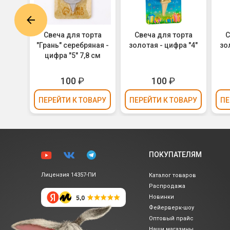
рта
Свеча для торта
Свеча для торта
С
а "6"
"Грань" серебряная -
золотая - цифра "4"
зо
цифра "5" 7,8 см
100
₽
100
₽
ВАРУ
ПЕРЕЙТИ
К ТОВАРУ
ПЕРЕЙТИ
К ТОВАРУ
ПЕ
ПОКУПАТЕЛЯМ
Лицензия 14357-ПИ
Каталог товаров
Распродажа
Новинки
Фейерверк-шоу
Оптовый прайс
Наши магазины