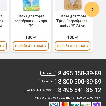
та
Свеча для торта
Свеча для торта
Св
ая -
серебряная - цифра
"Грань" серебряная -
"Гра
см
"0"
цифра "9" 7,8 см
ци
100
₽
100
₽
АРУ
ПЕРЕЙТИ
К ТОВАРУ
ПЕРЕЙТИ
К ТОВАРУ
ПЕР
8 495 150-39-89
Москва
8 800 500-39-89
Регионы
8 495 641-86-12
Дежурный телефон
Мы работаем без выходных с 11:00 до 20:00 (MSK)