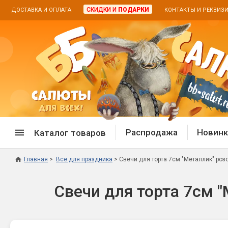
СКИДКИ И
ПОДАРКИ
ДОСТАВКА И ОПЛАТА
КОНТАКТЫ И РЕКВИЗ
Распродажа
Новинк
Каталог товаров
Главная
Все для праздника
Свечи для торта 7см "Металлик" роз
Спецпредложение
Дневная
Свечи для торта 7см "
Распродажа фейерверков
Дневные
Распродажа петард
Цветной
Распродажа бенгальских огней
Пневмох