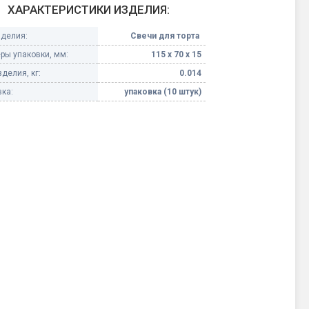
ХАРАКТЕРИСТИКИ ИЗДЕЛИЯ:
Конфетти, серпантин
зделия:
Свечи для торта
ры упаковки, мм:
115 х 70 х 15
Небесные фонарики
делия, кг:
0.014
ка:
упаковка (10 штук)
Оборудование для
спецэффектов
кие
Елочные гирлянды
Фейерверк-шоу
ные)