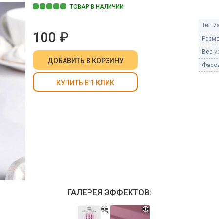
Пневмохлопушки
ТОВАР В НАЛИЧИИ
Пружинные хлопушки
Тип и
100
₽
е
Разме
Бенгальские огни
ые
Вес из
 гранаты
ДОБАВИТЬ
В КОРЗИНУ
Бенгальские огни малые
Фасов
Бенгальские огни большие
КУПИТЬ В 1 КЛИК
е и наземные
Фонтаны пиротехничес
 пчелы
Фонтаны в торт (холодные)
Фонтаны сценические (холод
ицы
Фонтаны для улицы
Вулканы
дым и огонь
Ракеты
ветного огня
ГАЛЕРЕЯ ЭФФЕКТОВ:
 дым
Фестивальные шары
копы
ая пиротехника