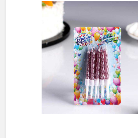
Новинки 2025/26
Петарды
Терочны
Фейерверки на свадьбу
Фитильн
Лимонки,
Фейерверк-шоу
Корсары
Батареи салютов
Цветной дым
Летающи
Хлопушки
Бабочки,
Батареи салютов
Жуки
Циркобл
Маленькие фейерверки
Средние фейерверки
Цветной 
Большие фейерверки
Супер-фейерверки
Факелы ц
Цветной
Стробос
Сигнальн