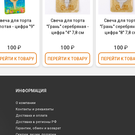
веча для торта
Свеча для торта
Свеча для тор
лотая - цифра "9"
"Грань" серебряная -
"Грань" серебрян
цифра "4" 7,8 см
цифра "8" 7,8 
100
₽
100
₽
100
₽
РЕЙТИ
К ТОВАРУ
ПЕРЕЙТИ
К ТОВАРУ
ПЕРЕЙТИ
К ТОВ
ИНФОРМАЦИЯ
О компании
Контакты и реквизиты
Доставка и оплата
Доставка в регионы РФ
Гарантии, обмен и возврат
Скидки, акции, подарки