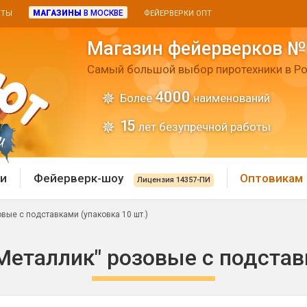
МАГАЗИНЫ
В МОСКВЕ
ИТЫ
ФЕЙЕРВЕРКИ ОПТ
Магазин фейерверков №
Самый большой выбор пиротехники в Ро
4000
Более
наименований
15
лет безупречной работы
и
Фейерверк-шоу
Оптовикам
Лицензия 14357-ПИ
овые с подставками (упаковка 10 шт.)
 пиротехника
Римские свечи
Металлик" розовые с подстав
 батареи
Хлопушки и пневмохло
 дым
лопушки
Маленькие хлопушки