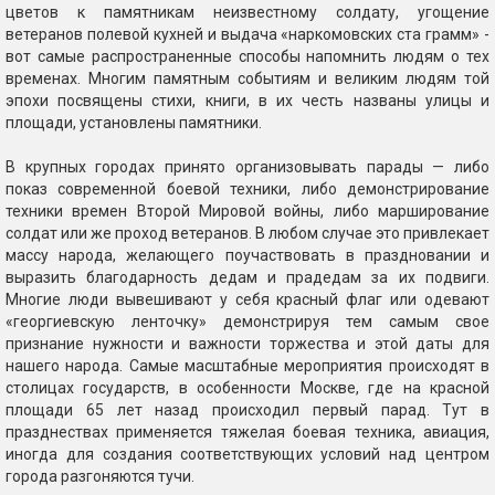
цветов к памятникам неизвестному солдату, угощение
ветеранов полевой кухней и выдача «наркомовских ста грамм» -
вот самые распространенные способы напомнить людям о тех
временах. Многим памятным событиям и великим людям той
эпохи посвящены стихи, книги, в их честь названы улицы и
площади, установлены памятники.
В крупных городах принято организовывать парады — либо
показ современной боевой техники, либо демонстрирование
техники времен Второй Мировой войны, либо марширование
солдат или же проход ветеранов. В любом случае это привлекает
массу народа, желающего поучаствовать в праздновании и
выразить благодарность дедам и прадедам за их подвиги.
Многие люди вывешивают у себя красный флаг или одевают
«георгиевскую ленточку» демонстрируя тем самым свое
признание нужности и важности торжества и этой даты для
нашего народа. Самые масштабные мероприятия происходят в
столицах государств, в особенности Москве, где на красной
площади 65 лет назад происходил первый парад. Тут в
празднествах применяется тяжелая боевая техника, авиация,
иногда для создания соответствующих условий над центром
города разгоняются тучи.