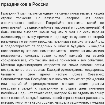
праздников в России
Праздник 9 мая является одним из самых почитаемых в нашей
стране торжеств. По важности, наверное, нет более
значительного события. Попробуйте спросить, какой не
религиозный праздник наиболее массовый и торжественный? И
большинство выберет Новый год или 9 мая. Но если первый
символизирует смену времен и надежду на лучшее, то второй
напоминает о великом прошлом, поднимает патриотический дух
и предостерегает от подобных ошибок в будущем. В каждом
населенном пункте есть памятное место — памятник или могила
неизвестного солдата, возле которой каждый год весной
собираются все, кто так или иначе причастен к тем событиям.
Местная администрация старается по своим возможностям
воздать почести ветеранам. Каждый руководитель государства,
бывшего в свое время частью Союза Советских
Социалистических Республик, вне зависимости от его убеждений
или партийной принадлежности считает своим долгом
поздравить людей с праздником и отдать дань почтения
погибшим. Ведь нет такого села, которое бы не отдало на войну
своих сыновей, каждый житель нашей страны может рассказать
историю кого-то из своих родных, чьи дела заслуживают медали