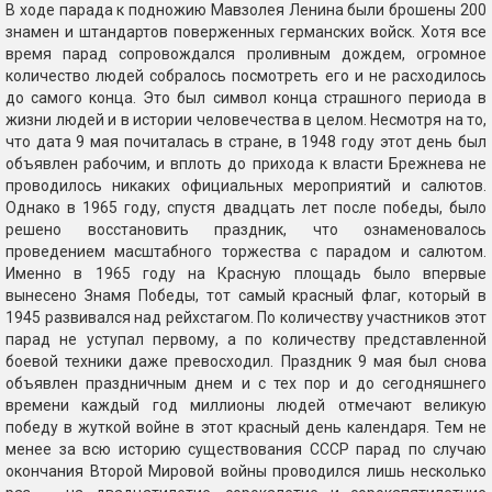
В ходе парада к подножию Мавзолея Ленина были брошены 200
знамен и штандартов поверженных германских войск. Хотя все
время парад сопровождался проливным дождем, огромное
количество людей собралось посмотреть его и не расходилось
до самого конца. Это был символ конца страшного периода в
жизни людей и в истории человечества в целом. Несмотря на то,
что дата 9 мая почиталась в стране, в 1948 году этот день был
объявлен рабочим, и вплоть до прихода к власти Брежнева не
проводилось никаких официальных мероприятий и салютов.
Однако в 1965 году, спустя двадцать лет после победы, было
решено восстановить праздник, что ознаменовалось
проведением масштабного торжества с парадом и салютом.
Именно в 1965 году на Красную площадь было впервые
вынесено Знамя Победы, тот самый красный флаг, который в
1945 развивался над рейхстагом. По количеству участников этот
парад не уступал первому, а по количеству представленной
боевой техники даже превосходил. Праздник 9 мая был снова
объявлен праздничным днем и с тех пор и до сегодняшнего
времени каждый год миллионы людей отмечают великую
победу в жуткой войне в этот красный день календаря. Тем не
менее за всю историю существования СССР парад по случаю
окончания Второй Мировой войны проводился лишь несколько