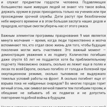
и служат предметом гордости человека. Подавляющее
большинство ныне живущих людей не знают что такое война,
держать оружие в руках приходилось только на учениях или при
прохождении срочной службы. Дети растут при безоблачном
небе мирного времени и в этом большая заслуга наших дедов и
прадедов, которые смогли уберечь нас от этого ужаса.
Важным элементом программы празднования 9 мая является
минута молчания — время, когда люди торжественно и молча
вспоминают тех, кто отдал свою жизнь для того, чтобы будущие
поколения могли жить счастливее. Это важный момент —
демонстрация уважения к их подвигу. Количество погибших
даже спустя 65 лет не поддается хотя бы приблизительному
подсчету. Невозможно сказать, сколько их лежит еще в полях и
лесах по всей Европе, сколько погибло от голода и болезней при
оккупационном режиме, сколько тыловиков не выдержало
тяжелых условий работы на фронт. А сколько погибнет еще от
взрыва пока не найденных снарядов? Во многих городах горит
вечный огонь, как символ вечной памяти тем погибшим героям, и
обещание не забывать об их подвигах и не допустить
повторение подобной войны в будущем.