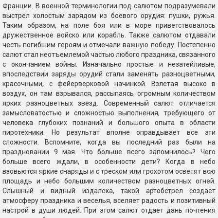
Франции. В военной терминологии под салютом подразумевали
выстрел холостым зарядом из боевого орудия: пушки, ружья.
Таким образом, на поле боя или в море приветствовалось
дружественное войско или корабль. Также салютом отдавали
честь погибшим героям и отмечали важную победу. Постепенно
салют стал неотъемлемой частью любого праздника, связанного
с окончанием войны. Изначально простые и незатейливые,
впоследствии заряды орудий стали заменять разноцветными,
красочными, с фейерверковой начинкой. Взлетая высоко в
воздух, он там взрывался, рассыпаясь огромным количеством
ярких разноцветных звезд. Современный салют отличается
замысловатостью и сложностью выполнения, требующего от
человека глубоких познаний и большого опыта в области
пиротехники. Но результат вполне оправдывает все эти
сложности. Вспомните, когда вы последний раз были на
праздновании 9 мая. Что больше всего запомнилось? Чего
больше всего ждали, в особенности дети? Когда в небо
взовьются яркие снаряды и с треском или грохотом осветят всю
площадь и небо большим количеством разноцветных огней.
Слышный и видный издалека, такой артобстрел создает
атмосферу праздника и веселья, вселяет радость и позитивный
настрой в души людей. При этом салют отдает дань почтения