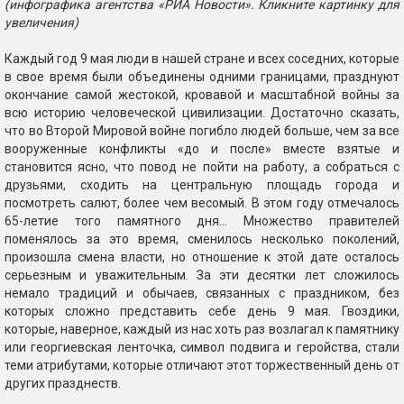
(инфографика агентства «РИА Новости». Кликните картинку для
увеличения)
Каждый год 9 мая люди в нашей стране и всех соседних, которые
в свое время были объединены одними границами, празднуют
окончание самой жестокой, кровавой и масштабной войны за
всю историю человеческой цивилизации. Достаточно сказать,
что во Второй Мировой войне погибло людей больше, чем за все
вооруженные конфликты «до и после» вместе взятые и
становится ясно, что повод не пойти на работу, а собраться с
друзьями, сходить на центральную площадь города и
посмотреть салют, более чем весомый. В этом году отмечалось
65-летие того памятного дня… Множество правителей
поменялось за это время, сменилось несколько поколений,
произошла смена власти, но отношение к этой дате осталось
серьезным и уважительным. За эти десятки лет сложилось
немало традиций и обычаев, связанных с праздником, без
которых сложно представить себе день 9 мая. Гвоздики,
которые, наверное, каждый из нас хоть раз возлагал к памятнику
или георгиевская ленточка, символ подвига и геройства, стали
теми атрибутами, которые отличают этот торжественный день от
других празднеств.