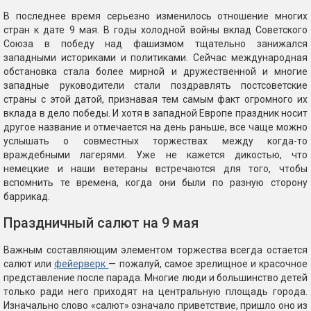
В последнее время серьезно изменилось отношение многих
стран к дате 9 мая. В годы холодной войны вклад Советского
Союза в победу над фашизмом тщательно занижался
западными историками и политиками. Сейчас международная
обстановка стала более мирной и дружественной и многие
западные руководители стали поздравлять постсоветские
страны с этой датой, признавая тем самым факт огромного их
вклада в дело победы. И хотя в западной Европе праздник носит
другое название и отмечается на день раньше, все чаще можно
услышать о совместных торжествах между когда-то
враждебными лагерями. Уже не кажется дикостью, что
немецкие и наши ветераны встречаются для того, чтобы
вспомнить те времена, когда они были по разную сторону
баррикад.
Праздничный салют на 9 мая
Важным составляющим элементом торжества всегда остается
салют или
фейерверк
— пожалуй, самое зрелищное и красочное
представление после парада. Многие люди и большинство детей
только ради него приходят на центральную площадь города.
Изначально слово «салют» означало приветствие, пришло оно из