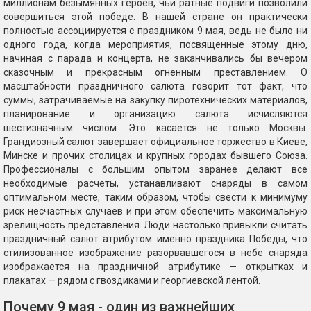
миллионам безымянных героев, чьи ратные подвиги позволили
совершиться этой победе. В нашей стране он практически
полностью ассоциируется с праздником 9 мая, ведь не было ни
одного года, когда мероприятия, посвященные этому дню,
начиная с парада и концерта, не заканчивались бы вечером
сказочным и прекрасным огненным преставлением. О
масштабности праздничного салюта говорит тот факт, что
суммы, затрачиваемые на закупку пиротехнических материалов,
планирование и организацию салюта исчисляются
шестизначным числом. Это касается не только Москвы.
Грандиозный салют завершает официальное торжество в Киеве,
Минске и прочих столицах и крупных городах бывшего Союза.
Профессионалы с большим опытом заранее делают все
необходимые расчеты, устанавливают снаряды в самом
оптимальном месте, таким образом, чтобы свести к минимуму
риск несчастных случаев и при этом обеспечить максимальную
зрелищность представления. Люди настолько привыкли считать
праздничный салют атрибутом именно праздника Победы, что
стилизованное изображение разорвавшегося в небе снаряда
изображается на праздничной атрибутике — открытках и
плакатах — рядом с гвоздиками и георгиевской лентой.
Почему 9 мая - один из важнейших