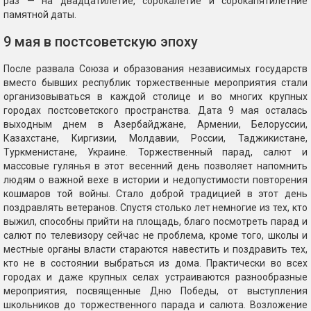
раз — на двадцатилетие, сорокалетие и сорокапятилетние
памятной даты.
9 мая в постсоветскую эпоху
После развала Союза и образования независимых государств
вместо бывших республик торжественные мероприятия стали
организовываться в каждой столице и во многих крупных
городах постсоветского пространства. Дата 9 мая осталась
выходным днем в Азербайджане, Армении, Белоруссии,
Казахстане, Киргизии, Молдавии, России, Таджикистане,
Туркменистане, Украине. Торжественный парад, салют и
массовые гулянья в этот весенний день позволяет напомнить
людям о важной вехе в истории и недопустимости повторения
кошмаров той войны. Стало доброй традицией в этот день
поздравлять ветеранов. Спустя столько лет немногие из тех, кто
выжил, способны прийти на площадь, благо посмотреть парад и
салют по телевизору сейчас не проблема, кроме того, школы и
местные органы власти стараются навестить и поздравить тех,
кто не в состоянии выбраться из дома. Практически во всех
городах и даже крупных селах устраиваются разнообразные
мероприятия, посвященные Дню Победы, от выступления
школьников до торжественного парада и салюта. Возложение