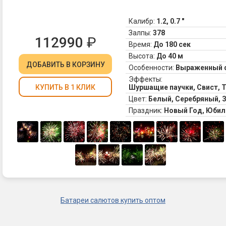
Калибр:
1.2, 0.7 "
Залпы:
378
112990
₽
Время:
До 180 сек
Высота:
До 40 м
ДОБАВИТЬ
В КОРЗИНУ
Особенности:
Выраженный 
Эффекты:
Шуршащие паучки, Свист, Т
КУПИТЬ В 1 КЛИК
Цвет:
Белый, Серебряный, 
Праздник:
Новый Год, Юбил
Батареи салютов купить оптом