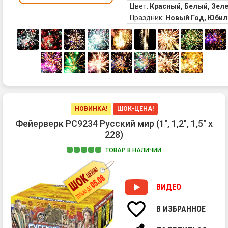
Цвет:
Красный, Белый, Зел
Праздник:
Новый Год, Юбил
НОВИНКА!
ШОК-ЦЕНА!
Фейерверк РС9234 Русский мир (1", 1,2", 1,5" х
228)
ТОВАР В НАЛИЧИИ
1.
Ра
ко
ВИДЕО
ра
сф
В ИЗБРАННОЕ
из
зо