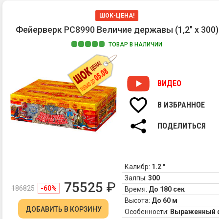
ШОК-ЦЕНА!
Фейерверк РС8990 Величие державы (1,2" х 300)
ТОВАР В НАЛИЧИИ
ВИДЕО
В ИЗБРАННОЕ
ПОДЕЛИТЬСЯ
Калибр:
1.2 "
Залпы:
300
75525
₽
186825
-60%
Время:
До 180 сек
Высота:
До 60 м
ДОБАВИТЬ
В КОРЗИНУ
Особенности:
Выраженный 