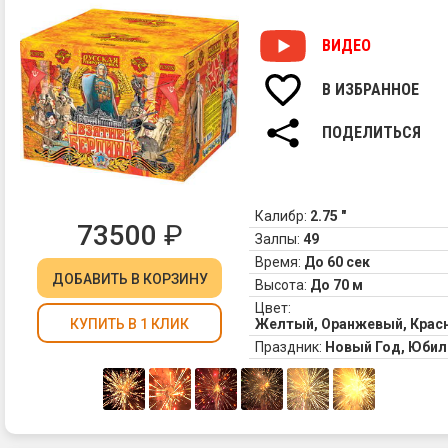
се
зе
фо
ог
кр
ВИДЕО
4.
кр
Ве
и
В ИЗБРАННОЕ
Св
зе
фо
ме
ПОДЕЛИТЬСЯ
тр
ог
се
Кр
ме
за
бу
в
Кр
Калибр:
2.75 "
фи
73500
₽
за
Залпы:
49
в
Время:
До 60 сек
фи
ДОБАВИТЬ
В КОРЗИНУ
Высота:
До 70 м
Цвет:
Желтый, Оранжевый, Крас
КУПИТЬ В 1 КЛИК
Праздник:
Новый Год, Юбил