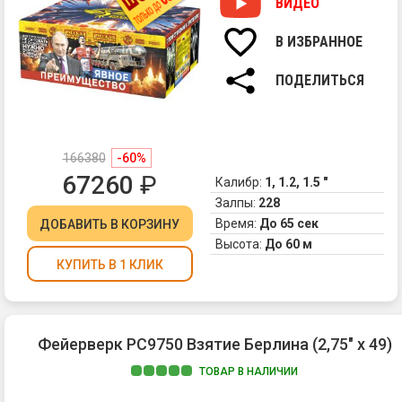
ко
ВИДЕО
4.
ра
Ве
сф
В ИЗБРАННОЕ
Бу
из
из
зо
ПОДЕЛИТЬСЯ
зе
па
ог
фо
ни
и
зо
бе
па
166380
-60%
ме
фо
67260
₽
ог
Калибр:
1, 1.2, 1.5 "
и
2.
Залпы:
228
зе
Мн
Время:
До 65 сек
ог
ДОБАВИТЬ
В КОРЗИНУ
тр
5.
Высота:
До 60 м
сф
Ве
КУПИТЬ В 1 КЛИК
3.
Фо
Ве
се
Бу
тр
из
в
Фейерверк РС9750 Взятие Берлина (2,75" х 49)
зе
це
ни
сф
ТОВАР В НАЛИЧИИ
се
из
и