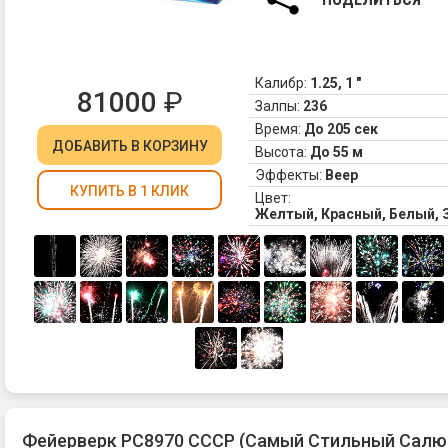
Калибр:
1.25, 1 "
81000
₽
Залпы:
236
Время:
До 205 сек
ДОБАВИТЬ
В КОРЗИНУ
Высота:
До 55 м
Эффекты:
Веер
КУПИТЬ В 1 КЛИК
Цвет:
Желтый, Красный, Белый, 
Фейерверк РС8970 СССР (Самый Стильный Салю