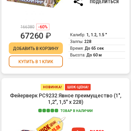
ПОДЕЛИТЬСЯ
ис
фо
и
кр
166380
-60%
кр
67260
₽
ог
Калибр:
1, 1.2, 1.5 "
2.
Залпы:
228
Зо
Время:
До 65 сек
ДОБАВИТЬ
В КОРЗИНУ
ис
Высота:
До 60 м
фо
КУПИТЬ В 1 КЛИК
и
кр
си
ог
3.
НОВИНКА!
ШОК-ЦЕНА!
Зо
Фейерверк РС9232 Явное преимущество (1",
ис
1,2", 1,5" х 228)
фо
и
ТОВАР В НАЛИЧИИ
мн
1.
тр
Ра
сф