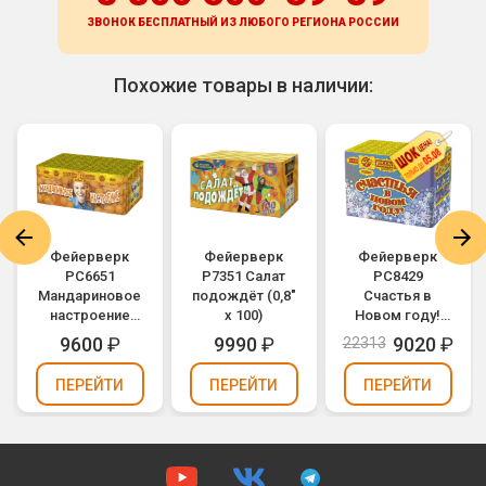
ЗВОНОК БЕСПЛАТНЫЙ ИЗ ЛЮБОГО РЕГИОНА
РОССИИ
Похожие товары в наличии:
Фейерверк
Фейерверк
Фейерверк
РС6651
Р7351 Салат
РС8429
Мандариновое
подождёт (0,8"
Счастья в
настроение
х 100)
Новом году!
(0,8" х 100)
(1,25" х 48)
9600
₽
9990
₽
9020
₽
22313
ПЕРЕЙТИ
ПЕРЕЙТИ
ПЕРЕЙТИ