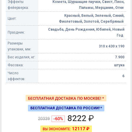
Эффекты
Комета, Шуршащие паучки, Свист, Пион,
фейерверка:
Пальмы, Мерцание, Огни
Красный, Белый, Зеленый, Синий,
Цвет:
Фиолетовый, Золотой, Серебряный
Свадьба, День Рождения, Юбилей, Новый
Праздник:
Год
Размеры
310 х 430 х 190
упаковки, мм:
Вес изделия, кг:
7.900
Фасовка:
штука
Число
6
эффектов:
БЕСПЛАТНАЯ ДОСТАВКА ПО РОССИИ! *
8222
₽
20339
-60%
12117 ₽
ВЫ ЭКОНОМИТЕ: