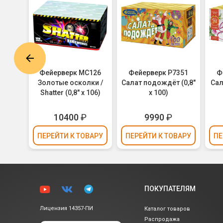
MC25-
Фейерверк МС126
Фейерверк Р7351
Ф
дний
Золотые осколки /
Салат подождёт (0,8"
Сал
0)
Shatter (0,8" х 106)
х 100)
10400
₽
9990
₽
ВАРУ
ПЕРЕЙТИ
К ТОВАРУ
ПЕРЕЙТИ
К ТОВАРУ
ПЕ
ПОКУПАТЕЛЯМ
Лицензия 14357-ПИ
Каталог товаров
Распродажа