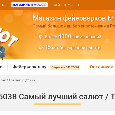
МАГАЗИНЫ
В МОСКВЕ
ИТЫ
ФЕЙЕРВЕРКИ ОПТ
Магазин фейерверков №
Самый большой выбор пиротехники в Ро
4000
Более
наименований
15
лет безупречной работы
и
Фейерверк-шоу
Оптовикам
Лицензия 14357-ПИ
 / The Best (1,2" х 49)
 пиротехника
Римские свечи
38 Самый лучший салют / The 
 батареи
Хлопушки и пневмохло
 дым
лопушки
Маленькие хлопушки