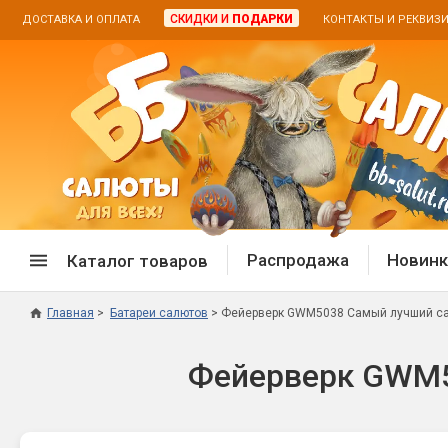
СКИДКИ И
ПОДАРКИ
ДОСТАВКА И ОПЛАТА
КОНТАКТЫ И РЕКВИЗ
Распродажа
Новинк
Каталог товаров
Главная
Батареи салютов
Фейерверк GWM5038 Самый лучший салют
Спецпредложение
Дневная
Фейерверк GWM50
Распродажа фейерверков
Дневные
Распродажа петард
Цветной
Распродажа бенгальских огней
Пневмох