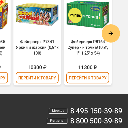
035
Фейерверк Р7341
Фейерверк Р8164
Фе
зей
Яркий и жаркий (0,8" х
Супер - и точка! (0,8",
Павл
6)
100)
1", 1,25" х 54)
₽
10300
₽
11300
₽
2
АРУ
ПЕРЕЙТИ
К ТОВАРУ
ПЕРЕЙТИ
К ТОВАРУ
ПЕР
8 495 150-39-89
Москва
8 800 500-39-89
Регионы