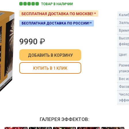
Пневмохлопушки
ТОВАР В НАЛИЧИИ
Пружинные хлопушки
Калиб
е
Залпы
БЕСПЛАТНАЯ ДОСТАВКА ПО РОССИИ! *
Бенгальские огни
ые
Время
 гранаты
Бенгальские огни малые
Высо
9990
₽
Бенгальские огни большие
фейер
е и наземные
Цвет:
ДОБАВИТЬ
В КОРЗИНУ
Фонтаны пиротехничес
Разм
 пчелы
КУПИТЬ В 1 КЛИК
Фонтаны в торт (холодные)
упако
Фонтаны сценические (холод
Вес из
ицы
Фонтаны для улицы
Фасов
Вулканы
Числ
дым и огонь
эффек
Ракеты
ветного огня
 дым
ГАЛЕРЕЯ ЭФФЕКТОВ:
Фестивальные шары
копы
ая пиротехника