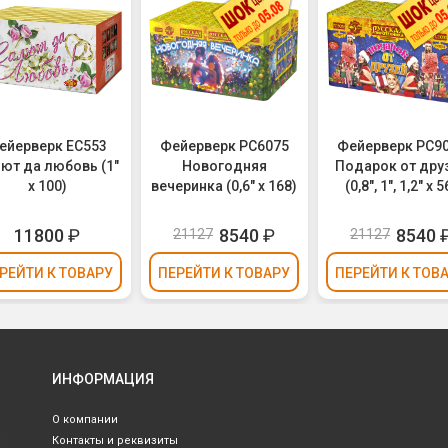
ейерверк ЕС553
Фейерверк РС6075
Фейерверк РС9
ют да любовь (1"
Новогодняя
Подарок от дру
х 100)
вечеринка (0,6" х 168)
(0,8", 1", 1,2" х 5
11800
₽
8540
₽
8540
21127
21127
РЕЙТИ
К ТОВАРУ
ПЕРЕЙТИ
К ТОВАРУ
ПЕРЕЙТИ
К ТОВ
ИНФОРМАЦИЯ
О компании
Контакты и реквизиты