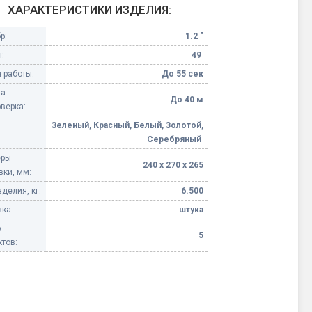
ХАРАКТЕРИСТИКИ ИЗДЕЛИЯ:
Конфетти, серпантин
р:
1.2 "
:
49
Небесные фонарики
 работы:
До 55 сек
та
Оборудование для
До 40 м
верка:
спецэффектов
Зеленый, Красный, Белый, Золотой,
Серебряный
кие
Елочные гирлянды
еры
240 х 270 х 265
вки, мм:
Фейерверк-шоу
ные)
делия, кг:
6.500
ка:
штука
о
5
тов: