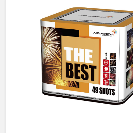
Новинки 2025/26
Петарды
Терочны
Фейерверки на свадьбу
Фитильн
Лимонки,
Фейерверк-шоу
Корсары
Батареи салютов
Цветной дым
Летающи
Хлопушки
Бабочки,
Батареи салютов
Жуки
Циркобл
Маленькие фейерверки
Средние фейерверки
Цветной 
Большие фейерверки
Супер-фейерверки
Факелы ц
Цветной
Стробос
Сигнальн