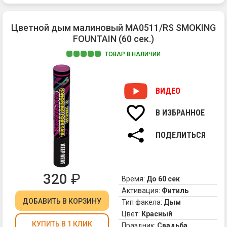
ил
ко
ви
Цветной дым малиновый MA0511/RS SMOKING
М
FOUNTAIN (60 сек.)
пр
бе
ТОВАР В НАЛИЧИИ
се
Цв
дл
ды
св
дл
ВИДЕО
пр
фо
вы
MA
ды
В ИЗБРАННОЕ
со
-
пл
в
ПОДЕЛИТЬСЯ
и
на
гу
мн
об
яр
ды
от
320
₽
Время:
До 60 сек
То,
Цв
Активация:
Фитиль
чт
ды
ДОБАВИТЬ
В КОРЗИНУ
ну
Тип факела:
Дым
мо
дл
де
Цвет:
Красный
эф
в
КУПИТЬ В 1 КЛИК
Праздник:
Свадьба