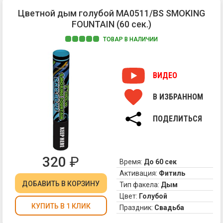
Цветной дым голубой MA0511/BS SMOKING
FOUNTAIN (60 сек.)
ТОВАР В НАЛИЧИИ
Цв
ды
дл
ВИДЕО
фо
MA
В ИЗБРАННОМ
со
пл
ПОДЕЛИТЬСЯ
и
гу
об
ды
320
₽
Время:
До 60 сек
То,
Активация:
Фитиль
чт
ДОБАВИТЬ
В КОРЗИНУ
ну
Тип факела:
Дым
дл
Цвет:
Голубой
эф
КУПИТЬ В 1 КЛИК
Праздник:
Свадьба
фо