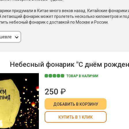
Пневмохлопушки
Пружинные хлопушки
рики придумали в Китае много веков назад. Китайские фонарики и
й летающий фонарик может пролететь несколько километров и под
е
пить небесный фонарик с доставкой по Москве и России.
Бенгальские огни
ые
 гранаты
Бенгальские огни малые
ешевле
Бенгальские огни большие
е и наземные
Фонтаны пиротехничес
Небесный фонарик "С днём рожден
 пчелы
Фонтаны в торт (холодные)
ТОВАР В НАЛИЧИИ
Фонтаны сценические (холод
ицы
Фонтаны для улицы
250
₽
Вулканы
дым и огонь
ДОБАВИТЬ
В КОРЗИНУ
Ракеты
ветного огня
 дым
КУПИТЬ В 1 КЛИК
Фестивальные шары
копы
ая пиротехника