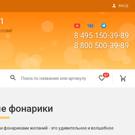
ВХОД
1
ссии!
8 495 150-39-89
8 800 500-39-89
67
Все для праздника
ые фонарики
Светящиеся предметы
пушки
Свечи для торта
Фонтаны в торт (холодные)
ми фонариками желаний - это удивительное и волшебное