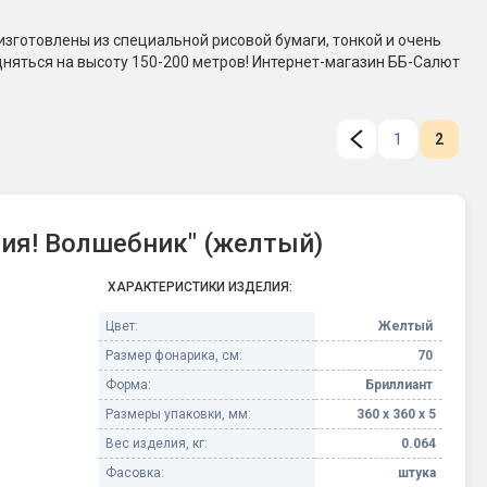
Конфетти, серпантин
зготовлены из специальной рисовой бумаги, тонкой и очень
няться на высоту 150-200 метров! Интернет-магазин ББ-Салют
Небесные фонарики
1
2
Оборудование для
спецэффектов
кие
Елочные гирлянды
ия! Волшебник" (желтый)
ХАРАКТЕРИСТИКИ ИЗДЕЛИЯ:
Фейерверк-шоу
ные)
Цвет:
Желтый
Размер фонарика, см:
70
Форма:
Бриллиант
Размеры упаковки, мм:
360 х 360 х 5
Вес изделия, кг:
0.064
Фасовка:
штука