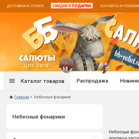
СКИДКИ И
ПОДАРКИ
ДОСТАВКА И ОПЛАТА
КОНТАКТЫ И РЕКВИЗ
Распродажа
Новинк
Каталог товаров
Главная
Небесные фонарики
Спецпредложение
Дневная
Небесные фонарики
Распродажа фейерверков
Дневные
Распродажа петард
Цветной
Распродажа бенгальских огней
Пневмох
Небесные фона
зрелище заста