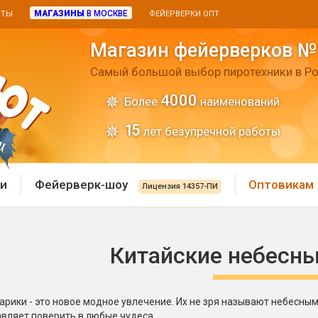
МАГАЗИНЫ
В МОСКВЕ
ИТЫ
ФЕЙЕРВЕРКИ ОПТ
Магазин фейерверков №
Самый большой выбор пиротехники в Ро
4000
Более
наименований
15
лет безупречной работы
и
Фейерверк-шоу
Оптовикам
Лицензия 14357-ПИ
 пиротехника
Римские свечи
Китайские небесн
 батареи
Хлопушки и пневмохло
 дым
лопушки
рики - это новое модное увлечение. Их не зря называют небесны
Маленькие хлопушки
вляет поверить в любые чудеса.