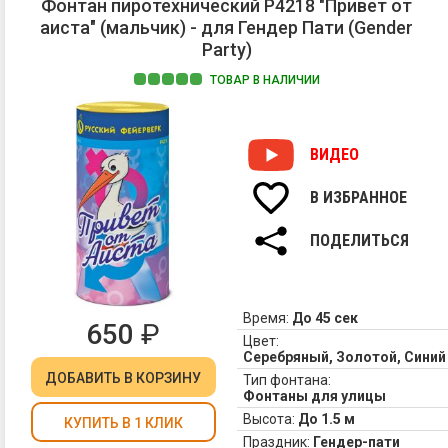
Фонтан пиротехнический Р4218 "Привет от
аиста" (мальчик) - для Гендер Пати (Gender
Party)
ТОВАР В НАЛИЧИИ
1.
П
с
ВИДЕО
ис
2.
В ИЗБРАННОЕ
П
з
ПОДЕЛИТЬСЯ
ис
и
с
ог
Время:
До 45 сек
650
₽
Цвет:
Серебряный, Золотой, Сини
ДОБАВИТЬ
В КОРЗИНУ
Тип фонтана:
Фонтаны для улицы
Высота:
До 1.5 м
КУПИТЬ В 1 КЛИК
Праздник:
Гендер-пати