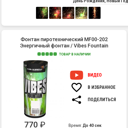
День Рождения, Новый Го
Фонтан пиротехнический MF00-202
Энергичный фонтан / Vibes Fountain
ТОВАР В НАЛИЧИИ
1.
По
цв
ВИДЕО
иск
В ИЗБРАННОЕ
ПОДЕЛИТЬСЯ
770
₽
Время:
До 40 сек