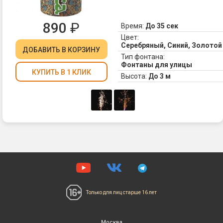
с
ог
890
₽
Время:
До 35 сек
Цвет:
Серебряный, Синий, Золото
ДОБАВИТЬ
В КОРЗИНУ
Тип фонтана:
Фонтаны для улицы
КУПИТЬ В 1 КЛИК
Высота:
До 3 м
Только для лиц
старше 16 лет
Москва