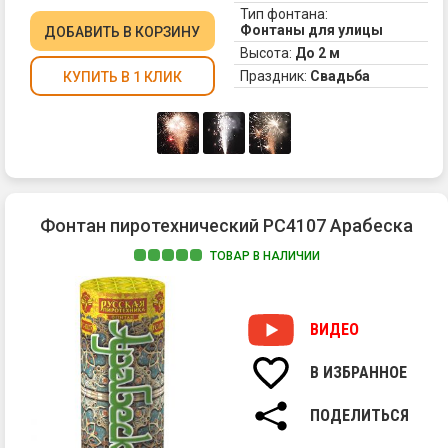
Тип фонтана:
Фонтаны для улицы
ДОБАВИТЬ
В КОРЗИНУ
Высота:
До 2 м
Праздник:
Свадьба
КУПИТЬ В 1 КЛИК
Фонтан пиротехнический РС4107 Арабеска
ТОВАР В НАЛИЧИИ
1.
П
с
ВИДЕО
п
ог
В ИЗБРАННОЕ
2.
З
ПОДЕЛИТЬСЯ
п
и